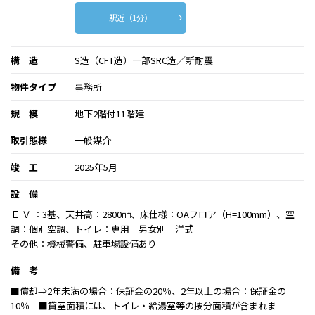
駅近（1分）
構 造
S造（CFT造）一部SRC造／新耐震
物件タイプ
事務所
規 模
地下2階付11階建
取引態様
一般媒介
竣 工
2025年5月
設 備
Ｅ Ｖ ：3基、天井高：2800㎜、床仕様：OAフロア（H=100mm）、空
調：個別空調、トイレ：専用 男女別 洋式
その他：機械警備、駐車場設備あり
備 考
■償却⇒2年未満の場合：保証金の20％、2年以上の場合：保証金の
10％ ■貸室面積には、トイレ・給湯室等の按分面積が含まれま