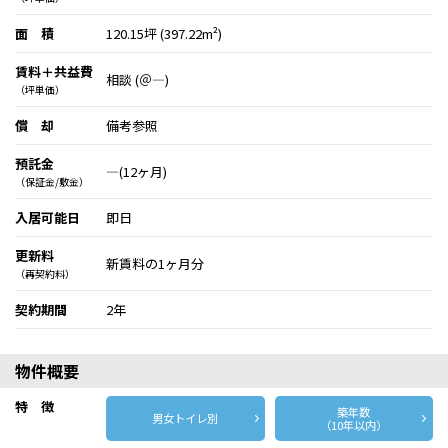
面 積
120.15坪 (397.22m²)
賃料＋共益費
相談 (＠―)
（坪単価）
償 却
備考参照
預託金
―(12ヶ月)
（保証金/敷金）
入居可能日
即日
更新料
新賃料の1ヶ月分
（再契約料）
契約期間
2年
物件概要
特 徴
築年数
男女トイレ別
（10年以内）