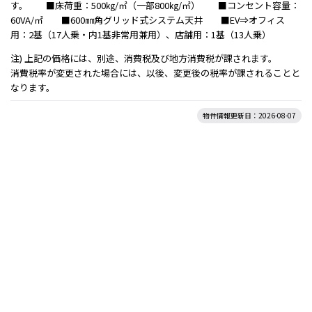
す。 ■床荷重：500㎏/㎡（一部800㎏/㎡） ■コンセント容量：
60VA/㎡ ■600㎜角グリッド式システム天井 ■EV⇒オフィス
用：2基（17人乗・内1基非常用兼用）、店舗用：1基（13人乗）
注) 上記の価格には、別途、消費税及び地方消費税が課されます。
消費税率が変更された場合には、以後、変更後の税率が課されることと
なります。
物件情報更新日：2026-08-07