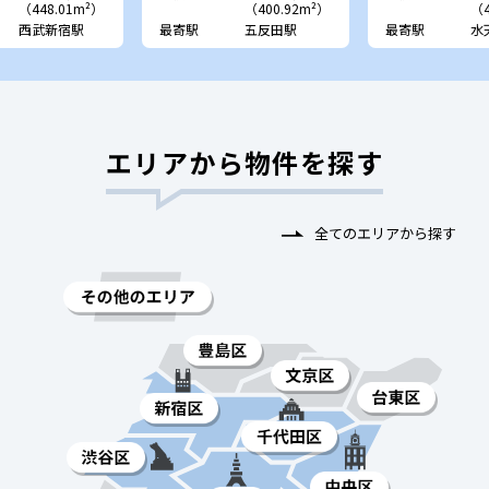
（448.01m²）
（400.92m²）
（4
西武新宿駅
最寄駅
五反田駅
最寄駅
水
エリアから物件を探す
全てのエリアから探す