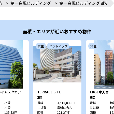
苑
>
第一白鳳ビルディング
>
第一白鳳ビルディング 8階
面積・エリアが近いおすすめ物件
貸主
セットアップ
貸主
ライムスクエア
TERRACE SITE
EDGE水天宮
GOTANDA
2階
6階
相談
賃料
3,516,830円
賃料
相
相談
共益費
賃料に含む
共益費
相
135.52坪
面積
121.27坪
面積
12