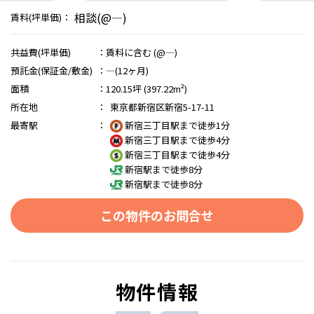
相談(@―)
賃料(坪単価)：
共益費(坪単価)
：
賃料に含む (@―)
預託金(保証金/敷金)
：
―(12ヶ月)
面積
：
120.15坪 (397.22m²)
所在地
：
東京都新宿区新宿5-17-11
最寄駅
：
新宿三丁目駅まで徒歩1分
新宿三丁目駅まで徒歩4分
新宿三丁目駅まで徒歩4分
新宿駅まで徒歩8分
新宿駅まで徒歩8分
この物件のお問合せ
物件情報