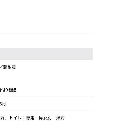
／新耐震
階付9階建
年6月
個別空調、トイレ：専用 男女別 洋式