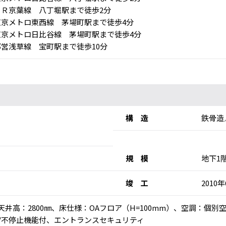
Ｒ京葉線 八丁堀駅まで徒歩2分
京メトロ東西線 茅場町駅まで徒歩4分
京メトロ日比谷線 茅場町駅まで徒歩4分
営浅草線 宝町駅まで徒歩10分
構 造
鉄骨造
規 模
地下1
竣 工
2010
乗)、天井高：2800㎜、床仕様：OAフロア（H=100mm）、空調：
V不停止機能付、エントランスセキュリティ