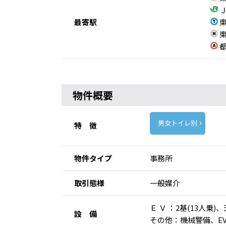
Ｊ
最寄駅
東
東
都
物件概要
男女トイレ別
特 徴
物件タイプ
事務所
取引態様
一般媒介
Ｅ Ｖ ：2基(13人
設 備
その他：機械警備、E