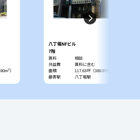
八丁堀NFビル
7階
賃料
相談
共益費
賃料に含む
.80m²）
面積
117.63坪（388.87m²）
最寄駅
八丁堀駅