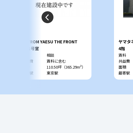
TOFROM YAESU THE FRONT
ヤマタ
3階1号室
4階
賃料
相談
賃料
共益費
賃料に含む
共益費
面積
110.50坪（365.29m²）
面積
最寄駅
東京駅
最寄駅