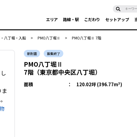
エリア
路線・駅
こだわり
セットアップ
富・八丁堀・入船
>
PMO八丁堀Ⅱ
>
PMO八丁堀Ⅱ 7階
新耐震
募集終了
PMO八丁堀Ⅱ
7階（東京都中央区八丁堀）
了し
面積
：
120.02坪 (396.77m²)
りま
い。
物