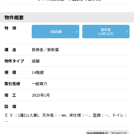
物件概要
特 徴
築年数
1階店舗
（10年以内）
構 造
鉄骨造／新耐震
物件タイプ
店舗
規 模
14階建
取引態様
一般媒介
竣 工
2023年1月
設 備
Ｅ Ｖ ：1基(11人乗)、天井高：―㎜、床仕様：―、空調：―、トイレ：
―
物件情報更新日：2026-07-31