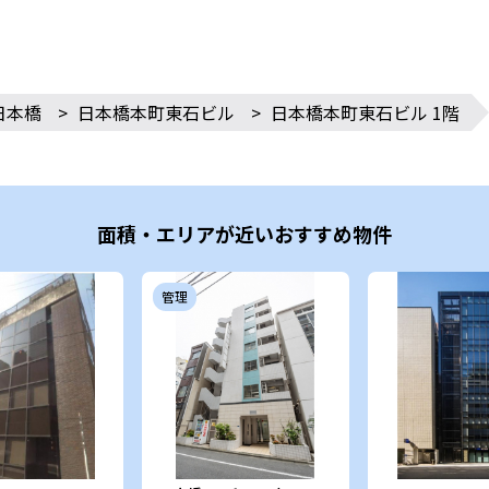
日本橋
>
日本橋本町東石ビル
>
日本橋本町東石ビル 1階
面積・エリアが近いおすすめ物件
管理