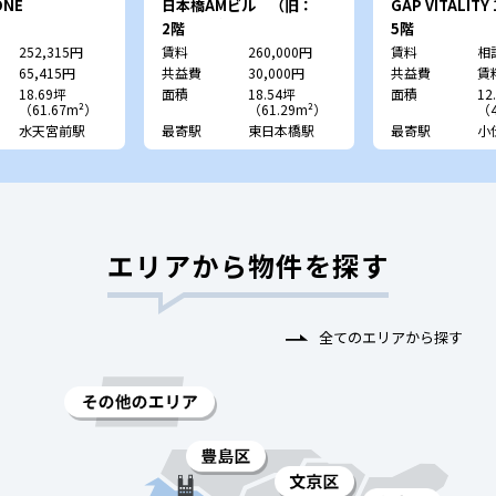
ONE
日本橋AMビル （旧：
GAP VITALITY 
TYDビル）
2階
5階
252,315円
賃料
260,000円
賃料
相
65,415円
共益費
30,000円
共益費
賃
18.69坪
面積
18.54坪
面積
12
（61.67m²）
（61.29m²）
（4
水天宮前駅
最寄駅
東日本橋駅
最寄駅
小
エリアから物件を探す
全てのエリアから探す