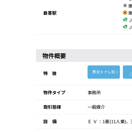
東
最寄駅
東
Ｊ
Ｊ
物件概要
男女トイレ別
特 徴
（
物件タイプ
事務所
取引態様
一般媒介
設 備
Ｅ Ｖ ：1基(11人