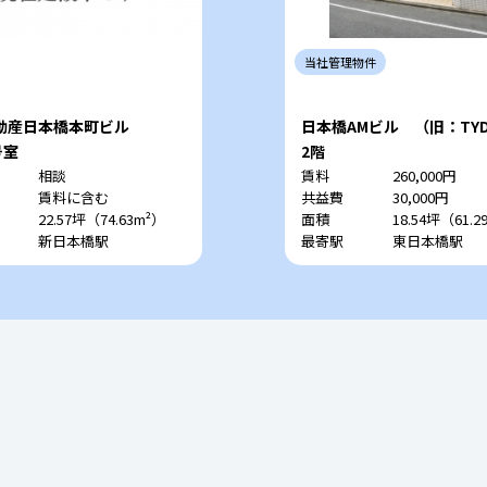
当社
管理
物件
動産日本橋本町ビル
日本橋AMビル （旧：TY
号室
2階
相談
賃料
260,000円
賃料に含む
共益費
30,000円
22.57坪（74.63m²）
面積
18.54坪（61.2
新日本橋駅
最寄駅
東日本橋駅