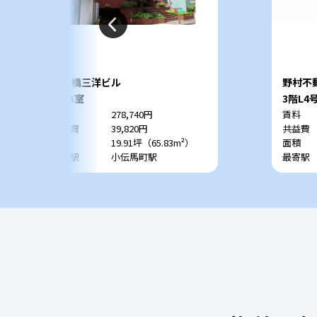
日本橋三洋ビル
野村不
8階B室
3階L4
賃料
278,740円
賃料
共益費
39,820円
共益費
面積
19.91坪（65.83m²）
面積
最寄駅
小伝馬町駅
最寄駅