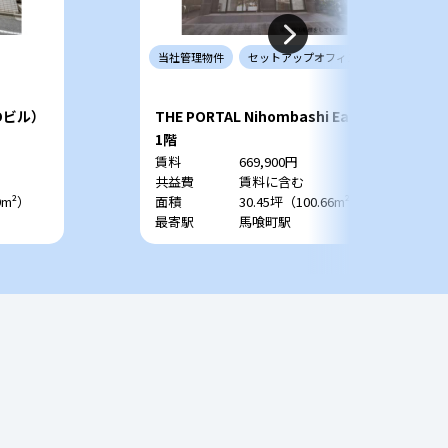
当社
管理
物件
セットアップ
オフィス
Dビル）
THE PORTAL Nihombashi East
1階
賃料
669,900円
共益費
賃料に含む
9m²）
面積
30.45坪（100.66m²）
最寄駅
馬喰町駅