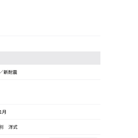
／新耐震
年1月
女別 洋式