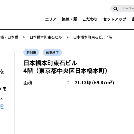
エリア
路線・駅
こだわり
セットアップ
京橋・日本橋
>
日本橋本町東石ビル
>
日本橋本町東石ビル 4階
新耐震
募集終了
日本橋本町東石ビル
4階（東京都中央区日本橋本町）
を
面積
：
21.13坪 (69.87m²)
りま
い。
を