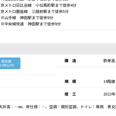
京メトロ日比谷線 小伝馬町駅まで徒歩4分
京メトロ銀座線 三越前駅まで徒歩5分
Ｒ山手線 神田駅まで徒歩9分
Ｒ中央線快速 神田駅まで徒歩9分
構 造
鉄骨造
築年数
10年以内）
規 模
14階建
竣 工
2023
乗)、天井高：―㎜、床仕様：―、空調：個別空調、トイレ：専用 男