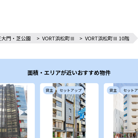
芝大門・芝公園
>
VORT浜松町Ⅲ
>
VORT浜松町Ⅲ 10階
面積・エリアが近いおすすめ物件
貸主
セットアップ
貸主
セットア