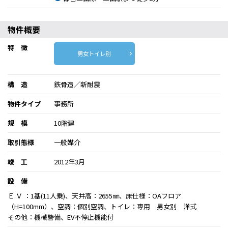
物件概要
特 徴
男女トイレ別
構 造
鉄骨造／新耐震
物件タイプ
事務所
規 模
10階建
取引態様
一般媒介
竣 工
2012年3月
設 備
Ｅ Ｖ ：1基(11人乗)、天井高：2655㎜、床仕様：OAフロア
（H=100mm）、空調：個別空調、トイレ：専用 男女別 洋式
その他：機械警備、EV不停止機能付