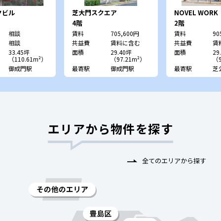
クビル
芝大門スクエア
NOVEL WORK
Shibakoen
4階
2階
相談
賃料
705,600円
賃料
90
相談
共益費
賃料に含む
共益費
賃
33.45坪
面積
29.40坪
面積
29
（110.61m²）
（97.21m²）
（9
御成門駅
最寄駅
御成門駅
最寄駅
芝
エリアから物件を探す
全てのエリアから探す