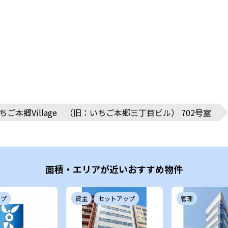
ちご本郷Village （旧：いちご本郷三丁目ビル） 702号室
面積・エリアが近いおすすめ物件
ップ
貸主
セットアップ
管理