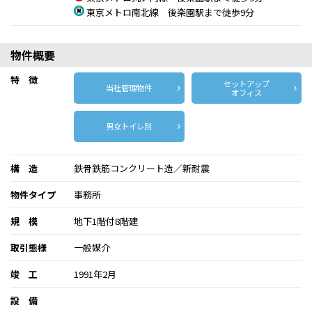
東京メトロ南北線 後楽園駅まで徒歩9分
物件概要
特 徴
セットアップ
当社管理物件
オフィス
男女トイレ別
構 造
鉄骨鉄筋コンクリート造／新耐震
物件タイプ
事務所
規 模
地下1階付8階建
取引態様
一般媒介
竣 工
1991年2月
設 備