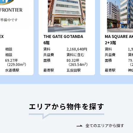
EX
THE GATE GOTANDA
MA SQUARE A
EAST
6階
2+3階
相談
賃料
2,168,640円
賃料
1,
相談
共益費
賃料に含む
共益費
賃
69.27坪
面積
80.32坪
面積
79
（229.00m²）
（265.54m²）
（2
水道橋駅
最寄駅
五反田駅
最寄駅
神
エリアから物件を探す
全てのエリアから探す