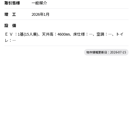
取引態様
一般媒介
竣 工
2026年1月
設 備
Ｅ Ｖ ：1基(15人乗)、天井高：4600㎜、床仕様：―、空調：―、トイ
レ：―
物件情報更新日：2026-07-15