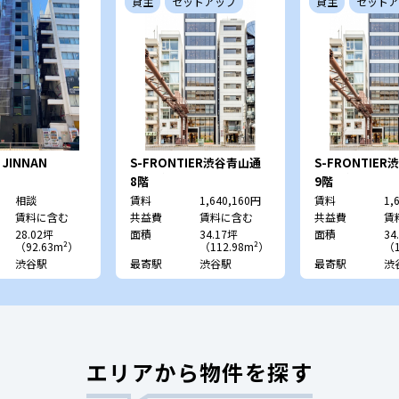
貸主
セットアップ
貸主
セットア
s JINNAN
S-FRONTIER渋谷青山通
S-FRONTIE
り （旧：ｴｷｽﾊﾟｰﾄｵﾌｨｽ渋
り （旧：ｴｷｽﾊﾟ
8階
9階
谷）
谷）
相談
賃料
1,640,160円
賃料
1,
賃料に含む
共益費
賃料に含む
共益費
賃
28.02坪
面積
34.17坪
面積
34
（92.63m²）
（112.98m²）
（1
渋谷駅
最寄駅
渋谷駅
最寄駅
渋
エリアから物件を探す