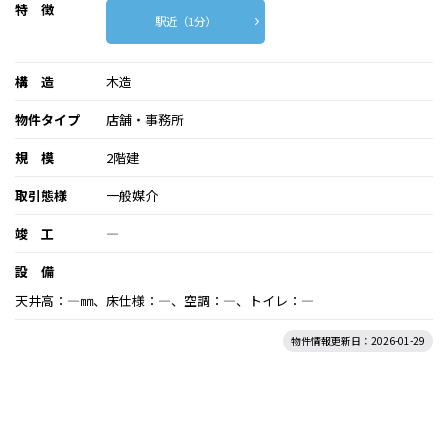
特 徴
駅近（1分）
構 造
木造
物件タイプ
店舗・事務所
規 模
2階建
取引態様
一般媒介
竣 工
―
設 備
天井高：―㎜、床仕様：―、空調：―、トイレ：―
物件情報更新日：2026-01-29