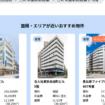
面積・エリアが近いおすすめ物件
抜
管理
管理
キャンペ
ビル
合人社東京永田町ビル
恵比寿ファイブ
5階
607号室
250,000円
賃料
相談
賃料
37
30,000円
共益費
賃料に含む
共益費
38
12.18坪
面積
11.02坪
面積
11
（40.29m²）
（36.43m²）
（3