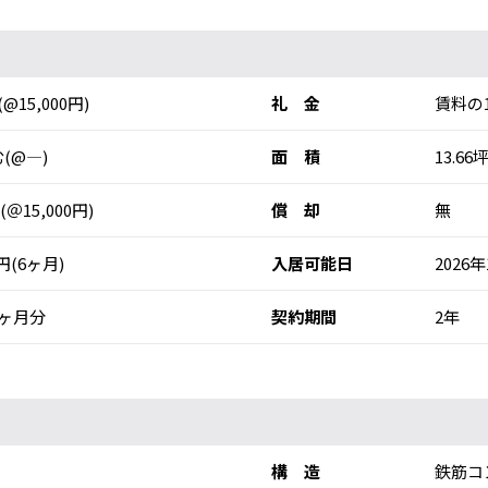
(@15,000円)
礼 金
賃料の
(@―)
面 積
13.66坪
 (＠15,000円)
償 却
無
0円(6ヶ月)
入居可能日
2026
ヶ月分
契約期間
2年
構 造
鉄筋コ