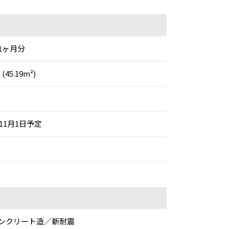
1ヶ月分
 (45.19m²)
年11月1日予定
ンクリート造／新耐震