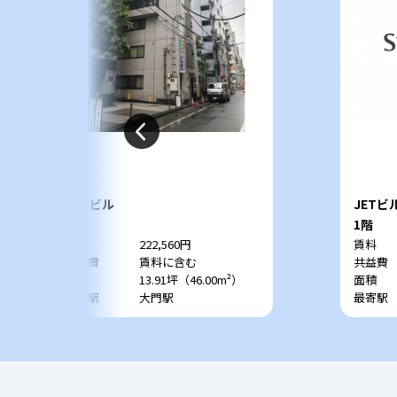
大貫ビル
JETビ
1階
1階
賃料
222,560円
賃料
共益費
賃料に含む
共益費
面積
13.91坪（46.00m²）
面積
最寄駅
大門駅
最寄駅