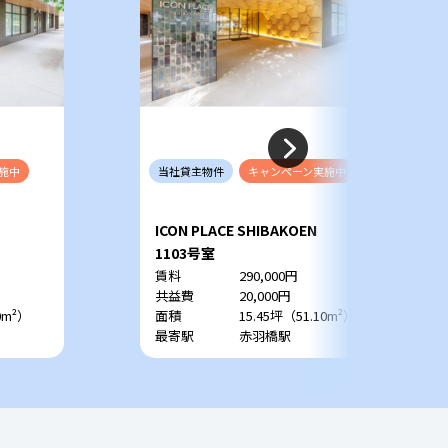
施中
当社
貸主
物件
キャンペーン
実施中
ICON PLACE SHIBAKOEN
1103号室
賃料
290,000円
共益費
20,000円
0m²）
面積
15.45坪（51.10m²）
最寄駅
赤羽橋駅