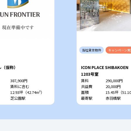
当社
貸主
物件
キャンペーン
実
ル（仮称）
ICON PLACE SHIBAKOEN
1203号室
387,900円
賃料
290,000円
賃料に含む
共益費
20,000円
12.93坪（42.74m²）
面積
15.45坪（51.1
芝公園駅
最寄駅
赤羽橋駅