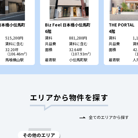
日本橋小伝馬町
Biz Feel 日本橋小伝馬町
THE PORTAL
Ningyocho
6階
4階
本橋ビル）
515,200円
賃料
881,280円
賃料
1,
賃料に含む
共益費
賃料に含む
共益費
賃
32.20坪
面積
32.64坪
面積
42
（106.46m²）
（107.93m²）
（1
馬喰横山駅
最寄駅
小伝馬町駅
最寄駅
人
エリアから物件を探す
全てのエリアから探す