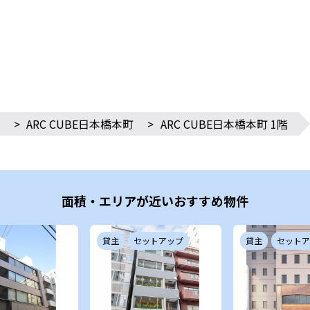
>
ARC CUBE日本橋本町
>
ARC CUBE日本橋本町 1階
面積・エリアが近いおすすめ物件
貸主
セットアップ
貸主
セットア