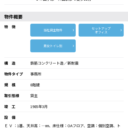
物件概要
特 徴
セットアップ
当社貸主物件
オフィス
男女トイレ別
構 造
鉄筋コンクリート造／新耐震
物件タイプ
事務所
規 模
8階建
取引態様
貸主
竣 工
1985年3月
設 備
Ｅ Ｖ ：1基、天井高：―㎜、床仕様：OAフロア、空調：個別空調、ト