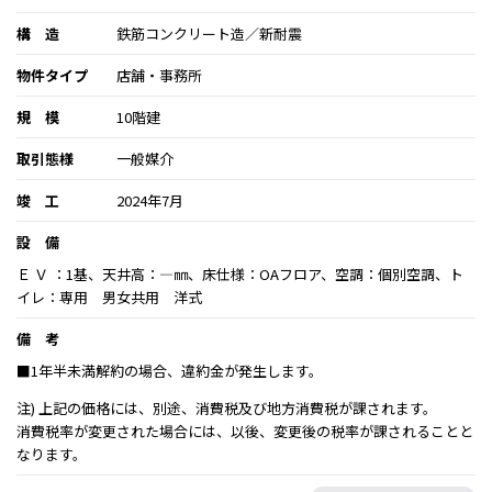
構 造
鉄筋コンクリート造／新耐震
物件タイプ
店舗・事務所
規 模
10階建
取引態様
一般媒介
竣 工
2024年7月
設 備
Ｅ Ｖ ：1基、天井高：―㎜、床仕様：OAフロア、空調：個別空調、ト
イレ：専用 男女共用 洋式
備 考
■1年半未満解約の場合、違約金が発生します。
注) 上記の価格には、別途、消費税及び地方消費税が課されます。
消費税率が変更された場合には、以後、変更後の税率が課されることと
なります。