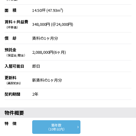
面 積
14.50坪 (47.93m²)
賃料＋共益費
348,000円 (＠24,000円)
（坪単価）
償 却
賃料の1ヶ月分
預託金
2,088,000円(6ヶ月)
（保証金/敷金）
入居可能日
即日
更新料
新賃料の1ヶ月分
（再契約料）
契約期間
2年
物件概要
特 徴
築年数
（10年以内）