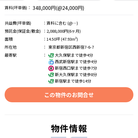
348,000円(@24,000円)
賃料(坪単価)：
共益費(坪単価)
：
賃料に含む (@―)
預託金(保証金/敷金)
：
2,088,000円(6ヶ月)
面積
：
14.50坪 (47.93m²)
所在地
：
東京都新宿区西新宿7-6-7
最寄駅
：
大久保駅まで徒歩4分
西武新宿駅まで徒歩4分
新宿西口駅まで徒歩7分
新大久保駅まで徒歩8分
新宿駅まで徒歩14分
この物件のお問合せ
物件情報