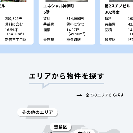
ビル
エネシャル神保町
第2スヂノビル
6階
302号室
290,325円
賃料
314,000円
賃料
16
賃料に含む
共益費
賃料に含む
共益費
42
16.59坪
面積
14.97坪
面積
14
（54.87m²）
（49.50m²）
（4
新宿三丁目駅
最寄駅
神保町駅
最寄駅
秋
エリアから物件を探す
全てのエリアから探す