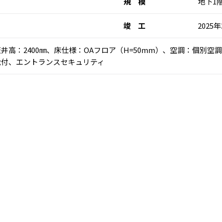
規 模
地下1
竣 工
2025
)、天井高：2400㎜、床仕様：OAフロア（H=50mm）、空調：個
能付、エントランスセキュリティ