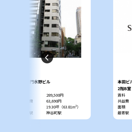
虎ノ門水野ビル
本田ビ
7階
2階B室
賃料
289,500円
賃料
共益費
63,690円
共益費
面積
19.30坪（63.81m²）
面積
最寄駅
神谷町駅
最寄駅