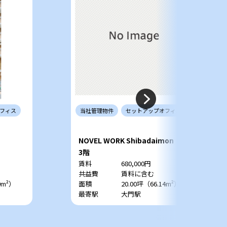
フィス
当社
管理
物件
セットアップ
オフィス
NOVEL WORK Shibadaimon
3階
賃料
680,000円
共益費
賃料に含む
9m²）
面積
20.00坪（66.14m²）
最寄駅
大門駅