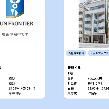
当社
貸主
物件
セットアップ
オ
ル
菅家ビル
1階
相談
賃料
520,000円
相談
共益費
賃料に含む
19.69坪（65.08m²）
面積
19.66坪（64.9
内幸町駅
最寄駅
汐留駅