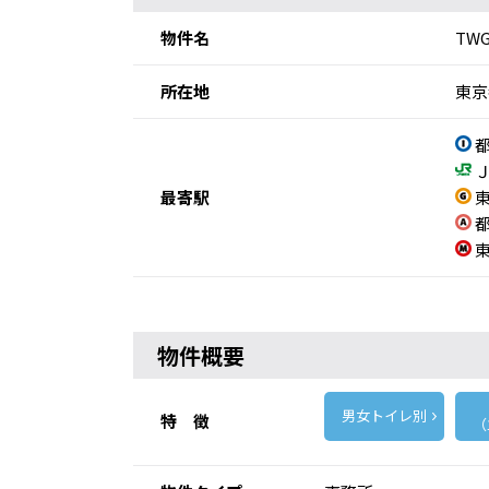
物件名
TW
所在地
東京
都
Ｊ
最寄駅
東
都
東
物件概要
男女トイレ別
特 徴
（