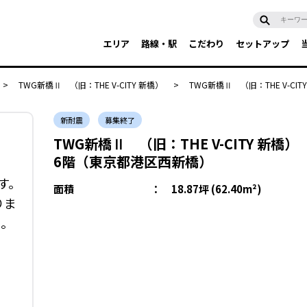
エリア
路線・駅
こだわり
セットアップ
>
TWG新橋Ⅱ （旧：THE V-CITY 新橋）
>
TWG新橋Ⅱ （旧：THE V-CITY
新耐震
募集終了
TWG新橋Ⅱ （旧：THE V-CITY 新橋）
6階（東京都港区西新橋）
す。
面積
：
18.87坪 (62.40m²)
りま
い。