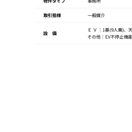
物件タイプ
事務所
取引態様
一般媒介
Ｅ Ｖ ：1基(9人乗
設 備
その他：EV不停止機