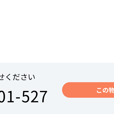
せください
01-527
この