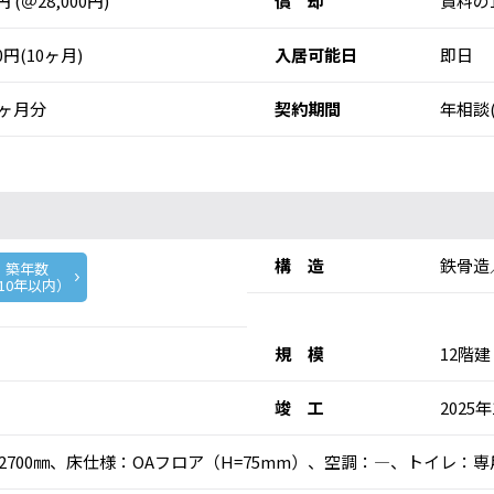
0円 (＠28,000円)
償 却
賃料の
00円(10ヶ月)
入居可能日
即日
ヶ月分
契約期間
年相談
構 造
鉄骨造
築年数
10年以内）
規 模
12階建
竣 工
2025年
：2700㎜、床仕様：OAフロア（H=75mm）、空調：―、トイレ：