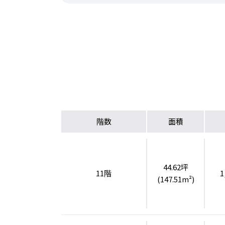
階数
面積
44.62坪
11階
1
(147.51m²)