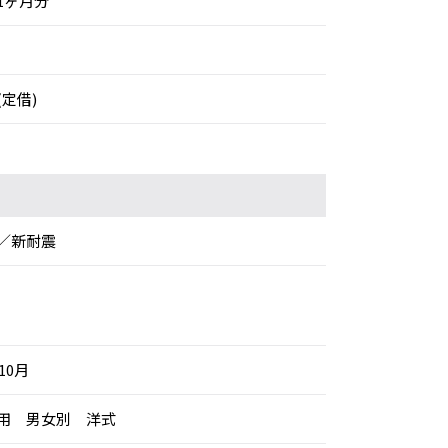
1ヶ月分
(定借)
／新耐震
10月
専用 男女別 洋式