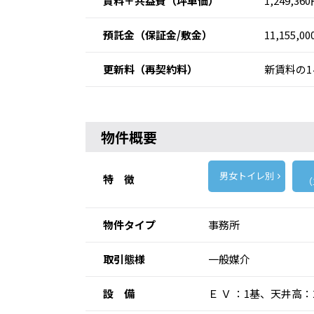
賃料＋共益費
（坪単価）
1,249,36
預託金
（保証金/敷金）
11,155,0
更新料
（再契約料）
新賃料の1
物件概要
男女トイレ別
特 徴
（
物件タイプ
事務所
取引態様
一般媒介
設 備
Ｅ Ｖ ：1基、天井高