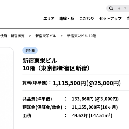
エリア
路線・駅
こだわり
セットアップ
舞伎町・新宿御苑
>
新宿東栄ビル
>
新宿東栄ビル 10階
新耐震
新宿東栄ビル
10階（東京都新宿区新宿）
1,115,500円(@25,000円)
賃料(坪単価)：
共益費(坪単価)
：
133,860円 (@3,000円)
預託金(保証金/敷金)
：
11,155,000円(10ヶ月)
面積
：
44.62坪 (147.51m²)