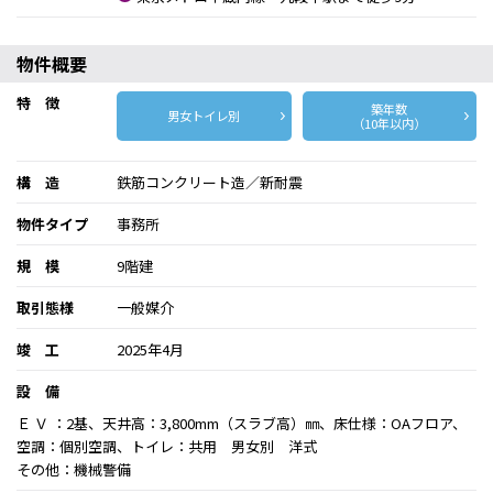
物件概要
特 徴
築年数
男女トイレ別
（10年以内）
構 造
鉄筋コンクリート造／新耐震
物件タイプ
事務所
規 模
9階建
取引態様
一般媒介
竣 工
2025年4月
設 備
Ｅ Ｖ ：2基、天井高：3,800mm（スラブ高）㎜、床仕様：OAフロア、
空調：個別空調、トイレ：共用 男女別 洋式
その他：機械警備