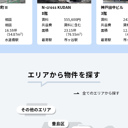
神保町Ⅲ
N-cross KUDAN
神戸田中ビル
8階
3階
相談
賃料
555,600円
賃料
24
相談
共益費
賃料に含む
共益費
賃
16.59坪
面積
23.15坪
面積
12
（54.87m²）
（76.55m²）
（4
水道橋駅
最寄駅
市ヶ谷駅
最寄駅
市
エリアから物件を探す
全てのエリアから探す