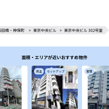
飯田橋・神保町
>
東京中央ビル
>
東京中央ビル 302号室
面積・エリアが近いおすすめ物件
貸主
セットアップ
管理