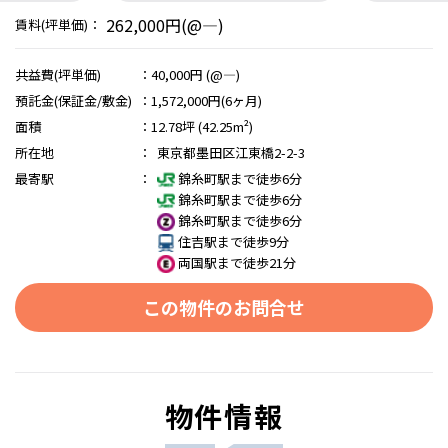
262,000円(@―)
賃料(坪単価)：
共益費(坪単価)
：
40,000円 (@―)
預託金(保証金/敷金)
：
1,572,000円(6ヶ月)
面積
：
12.78坪 (42.25m²)
所在地
：
東京都墨田区江東橋2-2-3
最寄駅
：
錦糸町駅まで徒歩6分
錦糸町駅まで徒歩6分
錦糸町駅まで徒歩6分
住吉駅まで徒歩9分
両国駅まで徒歩21分
この物件のお問合せ
物件情報