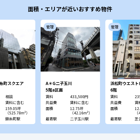
面積・エリアが近いおすすめ物件
管理
管理
T錦糸町スクエア
A＊G二子玉川
浜松町ウエスト
持ビルディング第
5階a区画
6階
相談
賃料
433,500円
賃料
23
賃料に含む
共益費
賃料に含む
共益費
賃
159.05坪
面積
12.75坪
面積
12
（525.78m²）
（42.16m²）
（4
錦糸町駅
最寄駅
二子玉川駅
最寄駅
芝