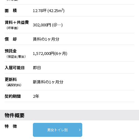
面 積
12.78坪 (42.25m²)
賃料＋共益費
302,000円 (＠―)
（坪単価）
償 却
賃料の1ヶ月分
預託金
1,572,000円(6ヶ月)
（保証金/敷金）
入居可能日
即日
更新料
新賃料の1ヶ月分
（再契約料）
契約期間
2年
物件概要
特 徴
男女トイレ別