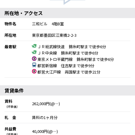
所在地・アクセス
物件名
三和ビル 4階B室
所在地
東京都墨田区江東橋2-2-3
最寄駅
ＪＲ総武線快速 錦糸町駅まで徒歩6分
ＪＲ中央線 錦糸町駅まで徒歩6分
東京メトロ半蔵門線 錦糸町駅まで徒歩6分
都営新宿線 住吉駅まで徒歩9分
都営大江戸線 両国駅まで徒歩21分
賃貸条件
賃料
262,000円(@―)
（坪単価）
礼 金
賃料の1ヶ月分
共益費
40,000円(@―)
（坪単価）