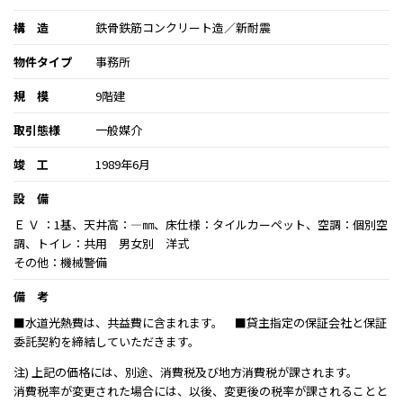
構 造
鉄骨鉄筋コンクリート造／新耐震
物件タイプ
事務所
規 模
9階建
取引態様
一般媒介
竣 工
1989年6月
設 備
Ｅ Ｖ ：1基、天井高：―㎜、床仕様：タイルカーペット、空調：個別空
調、トイレ：共用 男女別 洋式
その他：機械警備
備 考
■水道光熱費は、共益費に含まれます。 ■貸主指定の保証会社と保証
委託契約を締結していただきます。
注) 上記の価格には、別途、消費税及び地方消費税が課されます。
消費税率が変更された場合には、以後、変更後の税率が課されることと