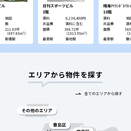
ビル
日刊スポーツビル
晴海ｱｲﾗﾝﾄﾞﾄﾘﾄﾝ
ｽﾀﾜｰY》
3階
10階
相談
賃料
6,134,400円
賃料
相
無
共益費
賃料に含む
共益費
賃
211.03坪
面積
306.72坪
面積
565
（697.65m²）
（1013.95m²）
（1
新橋駅
最寄駅
築地駅
最寄駅
勝
エリアから物件を探す
全てのエリアから探す