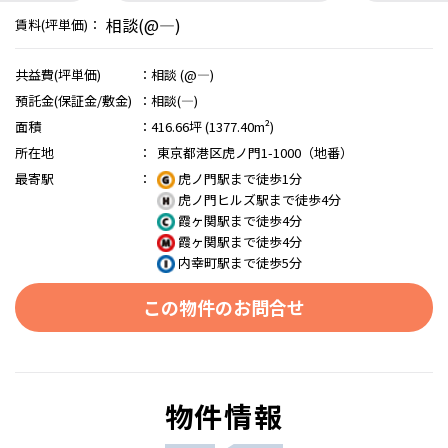
相談(@―)
賃料(坪単価)：
共益費(坪単価)
：
相談 (@―)
預託金(保証金/敷金)
：
相談(―)
面積
：
416.66坪 (1377.40m²)
所在地
：
東京都港区虎ノ門1-1000（地番）
最寄駅
：
虎ノ門駅まで徒歩1分
虎ノ門ヒルズ駅まで徒歩4分
霞ヶ関駅まで徒歩4分
霞ヶ関駅まで徒歩4分
内幸町駅まで徒歩5分
この物件のお問合せ
物件情報