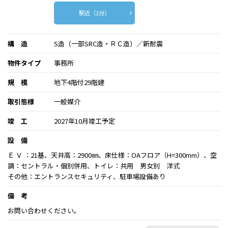
駅近（1分）
構 造
S造（一部SRC造・ＲＣ造）／新耐震
物件タイプ
事務所
規 模
地下4階付29階建
取引態様
一般媒介
竣 工
2027年10月竣工予定
設 備
Ｅ Ｖ ：21基、天井高：2900㎜、床仕様：OAフロア（H=300mm）、空
調：セントラル・個別併用、トイレ：共用 男女別 洋式
その他：エントランスセキュリティ、駐車場設備あり
備 考
お問い合わせください。