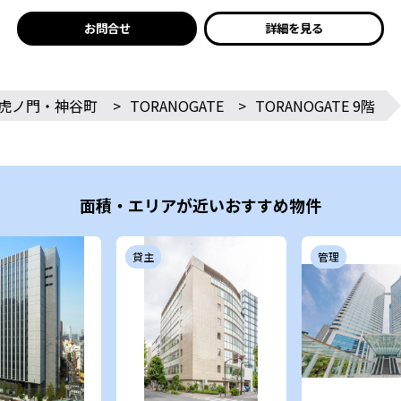
お問合せ
詳細を見る
虎ノ門・神谷町
>
TORANOGATE
>
TORANOGATE 9階
面積・エリアが近いおすすめ物件
貸主
管理