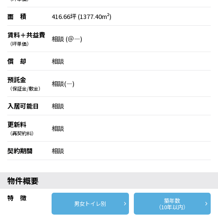
面 積
416.66坪 (1377.40m²)
賃料＋共益費
相談 (＠―)
（坪単価）
償 却
相談
預託金
相談(―)
（保証金/敷金）
入居可能日
相談
更新料
相談
（再契約料）
契約期間
相談
物件概要
特 徴
築年数
男女トイレ別
（10年以内）