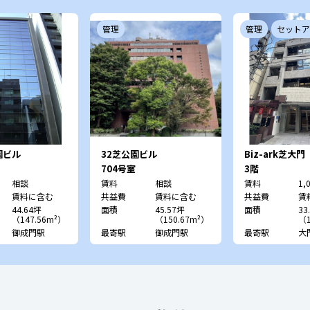
管理
管理
セットア
園ビル
32芝公園ビル
Biz-ark芝大門
704号室
3階
相談
賃料
相談
賃料
1,
賃料に含む
共益費
賃料に含む
共益費
賃
44.64坪
面積
45.57坪
面積
33
（147.56m²）
（150.67m²）
（1
御成門駅
最寄駅
御成門駅
最寄駅
大