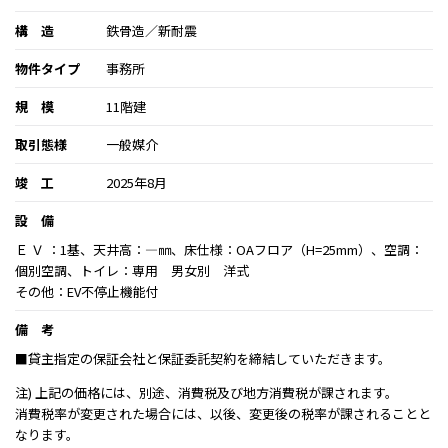
構 造
鉄骨造／新耐震
物件タイプ
事務所
規 模
11階建
取引態様
一般媒介
竣 工
2025年8月
設 備
Ｅ Ｖ ：1基、天井高：―㎜、床仕様：OAフロア（H=25mm）、空調：
個別空調、トイレ：専用 男女別 洋式
その他：EV不停止機能付
備 考
■貸主指定の保証会社と保証委託契約を締結していただきます。
注) 上記の価格には、別途、消費税及び地方消費税が課されます。
消費税率が変更された場合には、以後、変更後の税率が課されることと
なります。