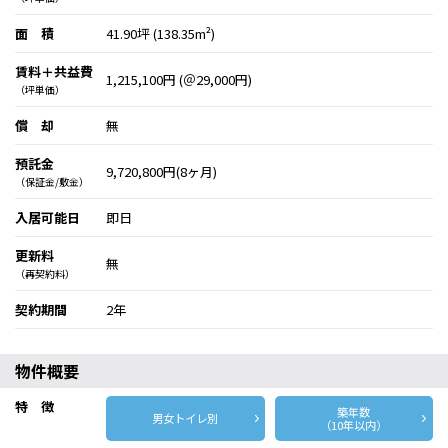
面 積
41.90坪 (138.35m²)
賃料＋共益費
1,215,100円 (＠29,000円)
（坪単価）
償 却
無
預託金
9,720,800円(8ヶ月)
（保証金/敷金）
入居可能日
即日
更新料
無
（再契約料）
契約期間
2年
物件概要
特 徴
築年数
男女トイレ別
（10年以内）