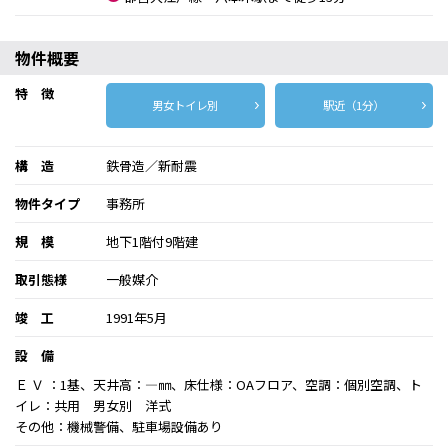
物件概要
特 徴
男女トイレ別
駅近（1分）
構 造
鉄骨造／新耐震
物件タイプ
事務所
規 模
地下1階付9階建
取引態様
一般媒介
竣 工
1991年5月
設 備
Ｅ Ｖ ：1基、天井高：―㎜、床仕様：OAフロア、空調：個別空調、ト
イレ：共用 男女別 洋式
その他：機械警備、駐車場設備あり