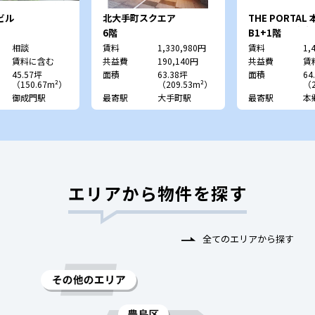
ビル
北大手町スクエア
THE PORTAL
目 （旧：宮本
6階
B1+1階
相談
賃料
1,330,980円
賃料
1,
賃料に含む
共益費
190,140円
共益費
賃
45.57坪
面積
63.38坪
面積
64
（150.67m²）
（209.53m²）
（2
御成門駅
最寄駅
大手町駅
最寄駅
本
エリアから物件を探す
全てのエリアから探す