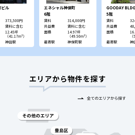
町ビル
エネシャル神保町
GOODAY BLD
AKIHABARA
6階
5階
373,500円
賃料
314,000円
賃料
32
賃料に含む
共益費
賃料に含む
共益費
48
12.45坪
面積
14.97坪
面積
16
（41.17m²）
（49.50m²）
（5
神田駅
最寄駅
神保町駅
最寄駅
神
エリアから物件を探す
全てのエリアから探す