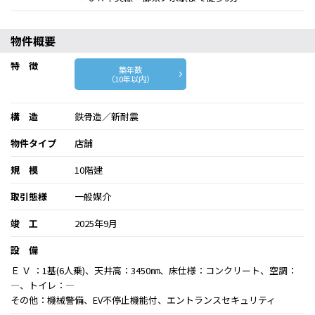
物件概要
特 徴
築年数
（10年以内）
構 造
鉄骨造／新耐震
物件タイプ
店舗
規 模
10階建
取引態様
一般媒介
竣 工
2025年9月
設 備
Ｅ Ｖ ：1基(6人乗)、天井高：3450㎜、床仕様：コンクリート、空調：
―、トイレ：―
その他：機械警備、EV不停止機能付、エントランスセキュリティ