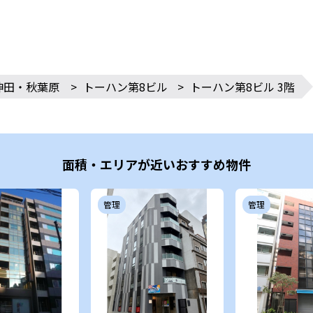
神田・秋葉原
>
トーハン第8ビル
>
トーハン第8ビル 3階
面積・エリアが近いおすすめ物件
管理
管理