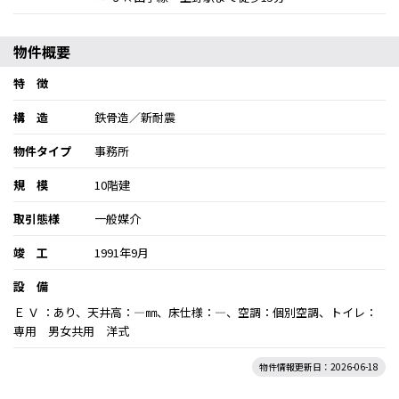
物件概要
特 徴
構 造
鉄骨造／新耐震
物件タイプ
事務所
規 模
10階建
取引態様
一般媒介
竣 工
1991年9月
設 備
Ｅ Ｖ ：あり、天井高：―㎜、床仕様：―、空調：個別空調、トイレ：
専用 男女共用 洋式
物件情報更新日：2026-06-18