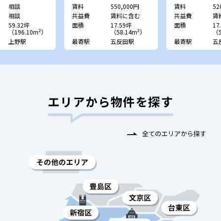
相談
賃料
550,000円
賃料
52
相談
共益費
賃料に含む
共益費
賃
59.32坪
面積
17.59坪
面積
17
（196.10m²）
（58.14m²）
（5
上野駅
最寄駅
五反田駅
最寄駅
五
エリアから物件を探す
全てのエリアから探す