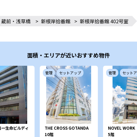
・蔵前・浅草橋
>
新根岸拾番館
>
新根岸拾番館 402号室
面積・エリアが近いおすすめ物件
管理
セットアップ
管理
セットア
第一生命ビルディ
THE CROSS GOTANDA
NOVEL WORK
Gotanda
10階
5階