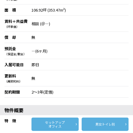
面 積
106.92坪 (353.47m²)
賃料＋共益費
相談 (＠―)
（坪単価）
償 却
無
預託金
―(6ヶ月)
（保証金/敷金）
入居可能日
即日
更新料
無
（再契約料）
契約期間
2～3年(定借)
物件概要
特 徴
セットアップ
男女トイレ別
オフィス