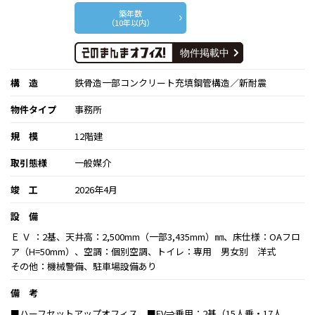
築年数
（10年以内）
構 造
鉄骨造一部コンクリート充填鋼管構造／新耐震
物件タイプ
事務所
規 模
12階建
取引態様
一般媒介
竣 工
2026年4月
設 備
Ｅ Ｖ ：2基、天井高：2,500mm（一部3,435mm）㎜、床仕様：OAフロ
ア（H=50mm）、空調：個別空調、トイレ：専用 男女別 洋式
その他：機械警備、駐車場設備あり
備 考
■ハーフセットアップオフィス ■EV⇒乗用：2基（15人乗・17人