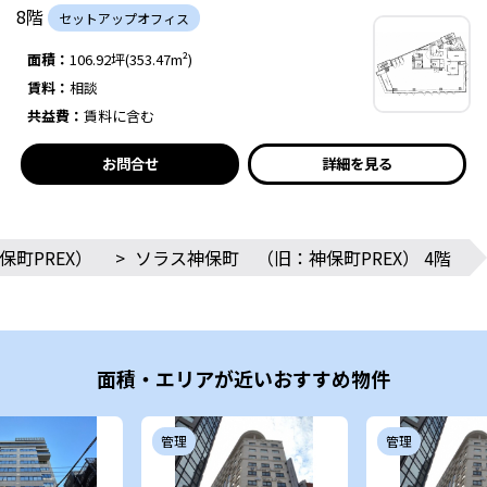
8階
セットアップオフィス
面積：
106.92坪(353.47m²)
賃料：
相談
共益費：
賃料に含む
お問合せ
詳細を見る
町PREX）
>
ソラス神保町 （旧：神保町PREX） 4階
面積・エリアが近いおすすめ物件
管理
管理