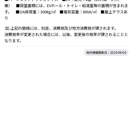
乗） ■貸室面積には、EVホール・トイレ・給湯室等の面積が含まれま
す。 ■OA床荷重：300㎏/㎡ ■電気容量：60VA/㎡ ■屋上テラスあ
り
注) 上記の価格には、別途、消費税及び地方消費税が課されます。
消費税率が変更された場合には、以後、変更後の税率が課されることと
なります。
物件情報更新日：2026-08-06