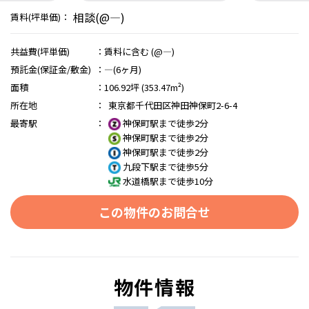
相談(@―)
賃料(坪単価)：
共益費(坪単価)
：
賃料に含む (@―)
預託金(保証金/敷金)
：
―(6ヶ月)
面積
：
106.92坪 (353.47m²)
所在地
：
東京都千代田区神田神保町2-6-4
最寄駅
：
神保町駅まで徒歩2分
神保町駅まで徒歩2分
神保町駅まで徒歩2分
九段下駅まで徒歩5分
水道橋駅まで徒歩10分
この物件のお問合せ
物件情報