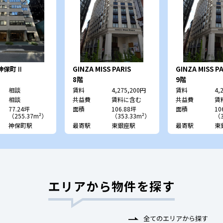
S神保町Ⅱ
GINZA MISS PARIS
GINZA MISS PA
8階
9階
相談
賃料
4,275,200円
賃料
4,
相談
共益費
賃料に含む
共益費
賃
77.24坪
面積
106.88坪
面積
10
（255.37m²）
（353.33m²）
（3
神保町駅
最寄駅
東銀座駅
最寄駅
東
エリアから物件を探す
全てのエリアから探す