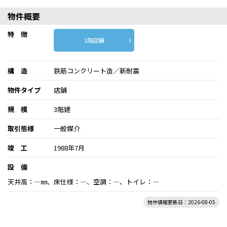
物件概要
特 徴
1階店舗
構 造
鉄筋コンクリート造／新耐震
物件タイプ
店舗
規 模
3階建
取引態様
一般媒介
竣 工
1988年7月
設 備
天井高：―㎜、床仕様：―、空調：―、トイレ：―
物件情報更新日：2026-08-05