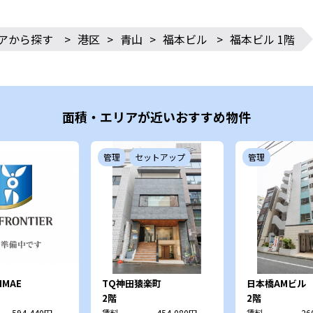
アから探す
>
港区
>
青山
>
福本ビル
>
福本ビル 1階
面積・エリアが近いおすすめ物件
管理
セットアップ
管理
NMAE
TQ神田猿楽町
日本橋AMビル
TYDビル）
2階
2階
594,440円
賃料
454,080円
賃料
26