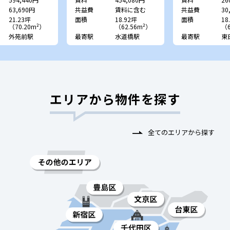
63,690円
共益費
賃料に含む
共益費
30
21.23坪
面積
18.92坪
面積
18
（70.20m²）
（62.56m²）
（6
外苑前駅
最寄駅
水道橋駅
最寄駅
東
エリアから物件を探す
全てのエリアから探す