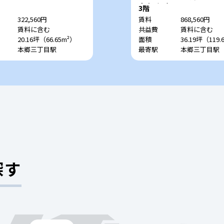
宮本ビル）
3階
322,560円
賃料
868,560円
賃料に含む
共益費
賃料に含む
20.16坪（66.65m²）
面積
36.19坪（119.
本郷三丁目駅
最寄駅
本郷三丁目駅
探す