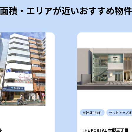
面積・エリアが近いおすすめ物
当社
貸主
物件
セットアップ
オ
ル
THE PORTAL 本郷三丁