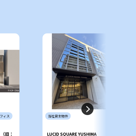
件
フィス
当社
貸主
物件
目 （旧：
LUCID SQUARE YUSHIMA