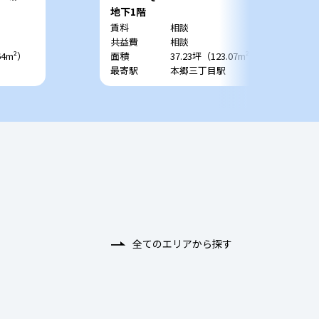
地下1階
賃料
相談
共益費
相談
64m²）
面積
37.23坪（123.07m²）
最寄駅
本郷三丁目駅
全てのエリアから探す