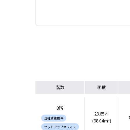
階数
面積
3階
29.65坪
当社貸主物件
(98.04m²)
セットアップオフィス