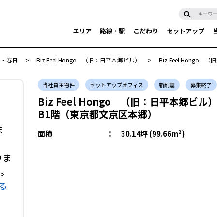
エリア
路線・駅
こだわり
セットアップ
島・春日
>
Biz Feel Hongo （旧：日平本郷ビル）
>
Biz Feel Hongo
当社貸主物件
セットアップオフィス
新耐震
募集終了
Biz Feel Hongo （旧：日平本郷ビル
B1階（東京都文京区本郷）
ビ
ま
面積
：
30.14坪 (99.66m²)
りま
い。
る