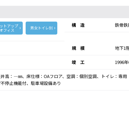
構 造
鉄骨鉄
ットアップ
男女トイレ別
オフィス
規 模
地下1
竣 工
1996
)、天井高：―㎜、床仕様：OAフロア、空調：個別空調、トイレ：専
V不停止機能付、駐車場設備あり