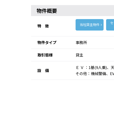
物件概要
セ
当社貸主物件
特 徴
物件タイプ
事務所
取引態様
貸主
Ｅ Ｖ ：1基(9人乗
設 備
その他：機械警備、E