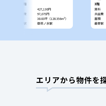
8+9階
3階
賃料
427,130円
賃料
共益費
97,075円
共益費
面積
38.83坪（128.356m²）
面積
最寄駅
御茶ノ水駅
最寄駅
エリアから物件を