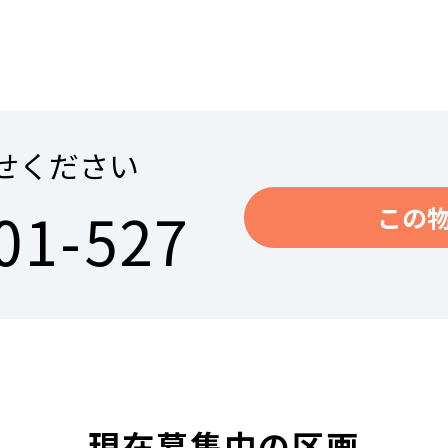
せください
01-527
この
現在募集中の区画