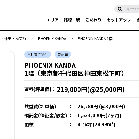
エリア
路線・駅
こだわり
セットアップ
水・神田・秋葉原
>
PHOENIX KANDA
>
PHOENIX KANDA 1階
当社貸主物件
新耐震
PHOENIX KANDA
1階（東京都千代田区神田東松下町）
219,000円(@25,000円)
賃料(坪単価)：
共益費(坪単価)
：
26,280円 (@3,000円)
預託金(保証金/敷金)
：
1,533,000円(7ヶ月)
面積
：
8.76坪 (28.99m²)