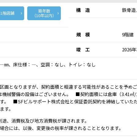
構 造
鉄骨造
築年数
1階店舗
（10年以内）
規 模
9階建
竣 工
2026
高：―㎜、床仕様：―、空調：なし、トイレ：なし
区画となりますが、契約面積と相違する可能性があることを予め
機械警備の設備はございません。 ■契約面積には倉庫（3.41㎡/
す。 ■SFビルサポート株式会社と保証委託契約を締結していた
ます。
、別途、消費税及び地方消費税が課されます。
場合には、以後、変更後の税率が課されることとなります。