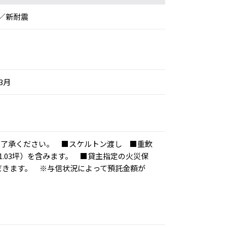
／新耐震
年3月
ご了承ください。 ■スケルトン渡し ■重飲
1.03坪）を含みます。 ■貸主指定の火災保
だきます。 ※与信状況によって預託金額が