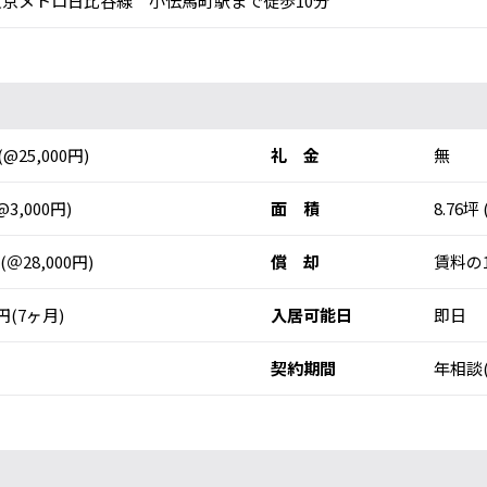
京メトロ日比谷線 小伝馬町駅まで徒歩10分
(@25,000円)
礼 金
無
@3,000円)
面 積
8.76坪 
 (＠28,000円)
償 却
賃料の
0円(7ヶ月)
入居可能日
即日
契約期間
年相談