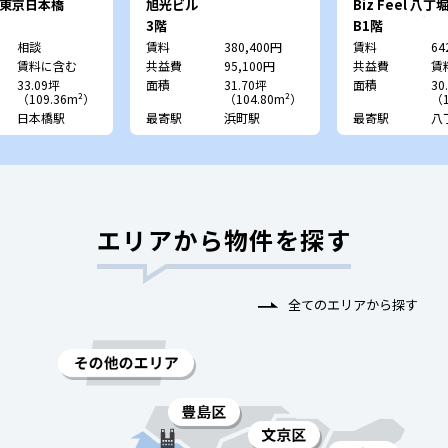
IZ東京日本橋
旭光ビル
Biz Feel 八
三雄舎印刷本社
3階
B1階
相談
賃料
380,400円
賃料
64
賃料に含む
共益費
95,100円
共益費
賃
33.09坪
面積
31.70坪
面積
30
（109.36m²）
（104.80m²）
（1
日本橋駅
最寄駅
浜町駅
最寄駅
八
エリアから物件を探す
全てのエリアから探す