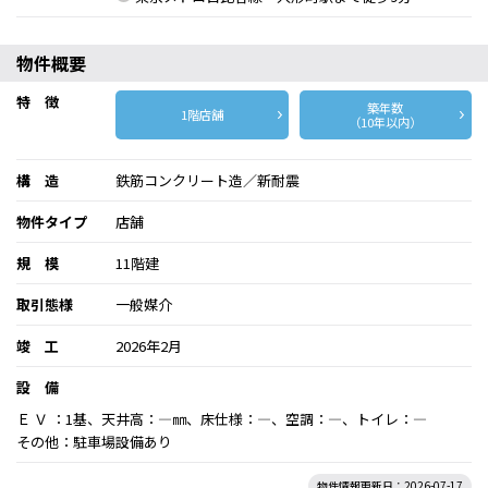
物件概要
特 徴
築年数
1階店舗
（10年以内）
構 造
鉄筋コンクリート造／新耐震
物件タイプ
店舗
規 模
11階建
取引態様
一般媒介
竣 工
2026年2月
設 備
Ｅ Ｖ ：1基、天井高：―㎜、床仕様：―、空調：―、トイレ：―
その他：駐車場設備あり
物件情報更新日：2026-07-17