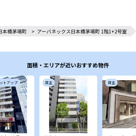
日本橋茅場町
>
アーバネックス日本橋茅場町 1階1+2号室
面積・エリアが近いおすすめ物件
ットアップ
貸主
貸主