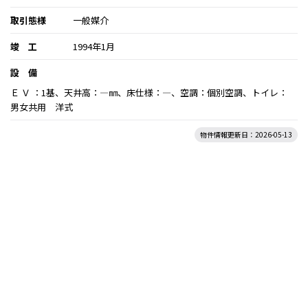
取引態様
一般媒介
竣 工
1994年1月
設 備
Ｅ Ｖ ：1基、天井高：―㎜、床仕様：―、空調：個別空調、トイレ：
男女共用 洋式
物件情報更新日：2026-05-13