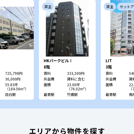
貸主
貸主
セットア
HKパークビルⅠ
LIT
8階
3階
725,790円
賃料
333,500円
賃料
54
30,000円
共益費
賃料に含む
共益費
賃
55.83坪
面積
23.00坪
面積
22
（184.56m²）
（76.02m²）
（7
目白駅
最寄駅
竹橋駅
最寄駅
馬
エリアから物件を探す