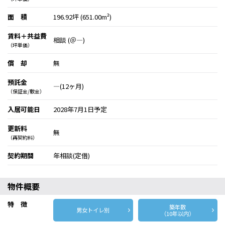
面 積
196.92坪 (651.00m²)
賃料＋共益費
相談 (＠―)
（坪単価）
償 却
無
預託金
―(12ヶ月)
（保証金/敷金）
入居可能日
2028年7月1日予定
更新料
無
（再契約料）
契約期間
年相談(定借)
物件概要
特 徴
築年数
男女トイレ別
（10年以内）