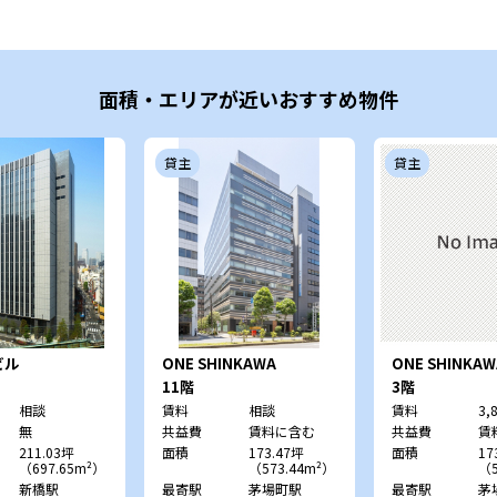
面積・エリアが近いおすすめ物件
貸主
貸主
ビル
ONE SHINKAWA
ONE SHINKAW
11階
3階
相談
賃料
相談
賃料
3,
無
共益費
賃料に含む
共益費
賃
211.03坪
面積
173.47坪
面積
17
（697.65m²）
（573.44m²）
（5
新橋駅
最寄駅
茅場町駅
最寄駅
茅