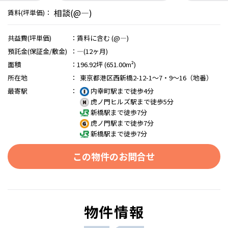
相談(@―)
賃料(坪単価)：
共益費(坪単価)
：
賃料に含む (@―)
預託金(保証金/敷金)
：
―(12ヶ月)
面積
：
196.92坪 (651.00m²)
所在地
：
東京都港区西新橋2-12-1～7・9～16（地番）
最寄駅
：
内幸町駅まで徒歩4分
虎ノ門ヒルズ駅まで徒歩5分
新橋駅まで徒歩7分
虎ノ門駅まで徒歩7分
新橋駅まで徒歩7分
この物件のお問合せ
物件情報