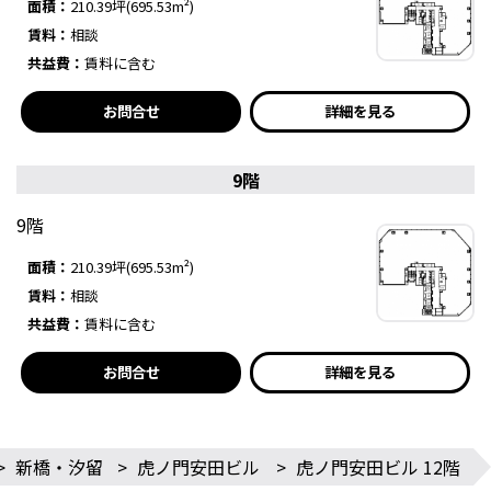
面積：
210.39坪(695.53m²)
賃料：
相談
共益費：
賃料に含む
お問合せ
詳細を見る
9階
9階
面積：
210.39坪(695.53m²)
賃料：
相談
共益費：
賃料に含む
お問合せ
詳細を見る
>
新橋・汐留
>
虎ノ門安田ビル
>
虎ノ門安田ビル 12階