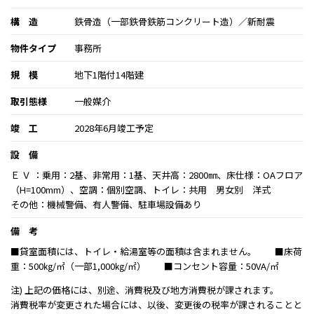
構 造
鉄骨造（一部鉄骨鉄筋コンクリート造）／新耐震
物件タイプ
事務所
規 模
地下1階付14階建
取引態様
一般媒介
竣 工
2028年6月竣工予定
設 備
Ｅ Ｖ ：乗用：2基、非常用：1基、天井高：2800㎜、床仕様：OAフロア
（H=100mm）、空調：個別空調、トイレ：共用 男女別 洋式
その他：機械警備、有人警備、駐車場設備あり
備 考
■貸室面積には、トイレ・給湯室等の面積は含まれません。 ■床荷
重：500㎏/㎡（一部1,000㎏/㎡） ■コンセント容量：50VA/㎡
注) 上記の価格には、別途、消費税及び地方消費税が課されます。
消費税率が変更された場合には、以後、変更後の税率が課されることと