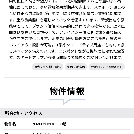
勤利便性の高さが魅力です。1・2階の店舗区画は通行量の多い導
線に面しており、高い認知効果が期待できます。スケルトン渡しの
ため自由な内装設計が可能で、飲食店舗含め幅広い業態に対応で
す。重飲食業態にも適したスペックを備えています。新規出店や旗
艦店として、ブランド価値を効果的に発信できる物件です。上階区
画は落ち着いた環境の中で、プライバシー性と利便性を兼ね備え
た空間をご提供します。企業の用途や働き方に応じた自由度の高
いレイアウト設計が可能。IT系やクリエイティブ用途にも対応でき
るスペックを備えています。コンパクトながら機能性に優れた空間
で、スタートアップから拠点開設まで幅広くご検討いただけます。
担当：佐久間 彰弘
支店：
新宿店
更新日：2026年8月8日
物件情報
所在地・アクセス
物件名
REMN YOYOGI 8階