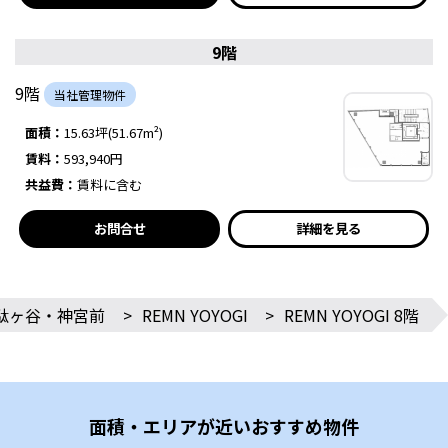
9階
9階
当社管理物件
面積：
15.63坪(51.67m²)
賃料：
593,940円
共益費：
賃料に含む
お問合せ
詳細を見る
駄ヶ谷・神宮前
>
REMN YOYOGI
>
REMN YOYOGI 8階
面積・エリアが近いおすすめ物件