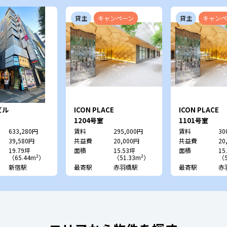
貸主
キャンペーン
貸主
キャンペ
ビル
ICON PLACE
ICON PLACE
SHIBAKOEN
SHIBAKOEN
1204号室
1101号室
633,280円
賃料
295,000円
賃料
30
39,580円
共益費
20,000円
共益費
20
19.79坪
面積
15.53坪
面積
15
（65.44m²）
（51.33m²）
（5
新宿駅
最寄駅
赤羽橋駅
最寄駅
赤