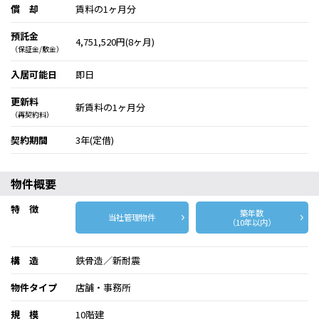
償 却
賃料の1ヶ月分
預託金
4,751,520円(8ヶ月)
（保証金/敷金）
入居可能日
即日
更新料
新賃料の1ヶ月分
（再契約料）
契約期間
3年(定借)
物件概要
特 徴
築年数
当社管理物件
（10年以内）
構 造
鉄骨造／新耐震
物件タイプ
店舗・事務所
規 模
10階建