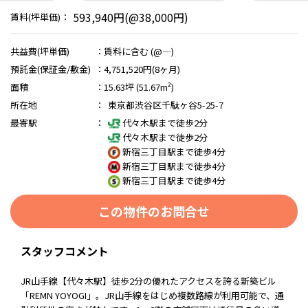
593,940円(@38,000円)
賃料(坪単価)：
共益費(坪単価)
：
賃料に含む (@―)
預託金(保証金/敷金)
：
4,751,520円(8ヶ月)
面積
：
15.63坪 (51.67m²)
所在地
：
東京都渋谷区千駄ヶ谷5-25-7
最寄駅
：
代々木駅まで徒歩2分
代々木駅まで徒歩2分
新宿三丁目駅まで徒歩4分
新宿三丁目駅まで徒歩4分
新宿三丁目駅まで徒歩4分
この物件のお問合せ
スタッフコメント
JR山手線【代々木駅】徒歩2分の優れたアクセスを誇る新築ビル
「REMN YOYOGI」。JR山手線をはじめ複数路線が利用可能で、通