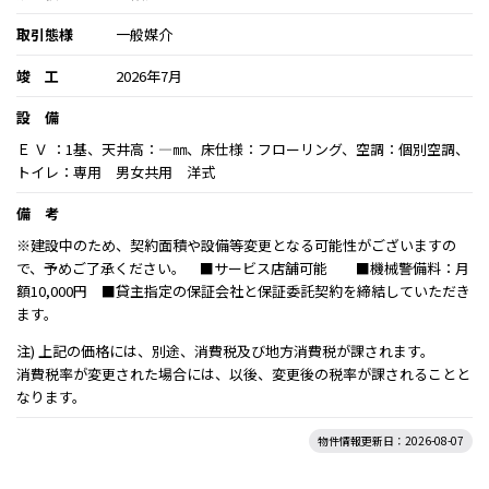
取引態様
一般媒介
竣 工
2026年7月
設 備
Ｅ Ｖ ：1基、天井高：―㎜、床仕様：フローリング、空調：個別空調、
トイレ：専用 男女共用 洋式
備 考
※建設中のため、契約面積や設備等変更となる可能性がございますの
で、予めご了承ください。 ■サービス店舗可能 ■機械警備料：月
額10,000円 ■貸主指定の保証会社と保証委託契約を締結していただき
ます。
注) 上記の価格には、別途、消費税及び地方消費税が課されます。
消費税率が変更された場合には、以後、変更後の税率が課されることと
なります。
物件情報更新日：2026-08-07