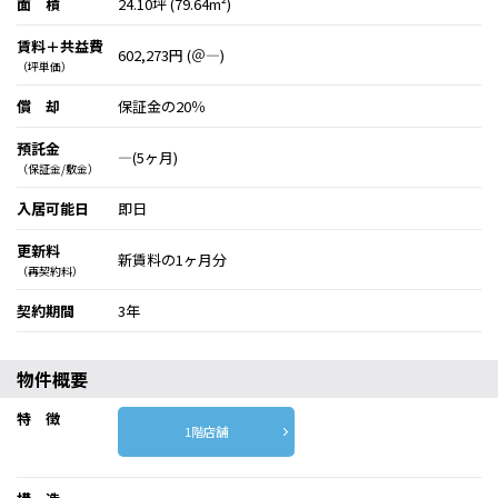
面 積
24.10坪 (79.64m²)
賃料＋共益費
602,273円 (＠―)
（坪単価）
償 却
保証金の20％
預託金
―(5ヶ月)
（保証金/敷金）
入居可能日
即日
更新料
新賃料の1ヶ月分
（再契約料）
契約期間
3年
物件概要
特 徴
1階店舗