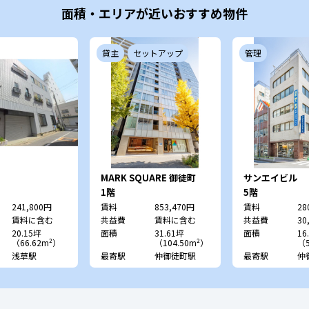
面積・エリアが近いおすすめ物件
貸主
セットアップ
管理
MARK SQUARE 御徒町
サンエイビル
1階
5階
241,800円
賃料
853,470円
賃料
28
賃料に含む
共益費
賃料に含む
共益費
30
20.15坪
面積
31.61坪
面積
16
（66.62m²）
（104.50m²）
（5
浅草駅
最寄駅
仲御徒町駅
最寄駅
仲