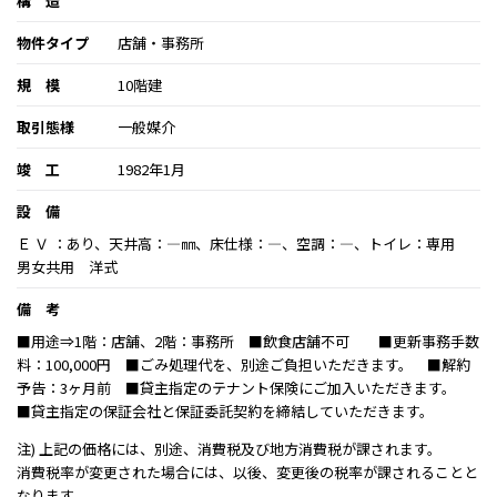
構 造
物件タイプ
店舗・事務所
規 模
10階建
取引態様
一般媒介
竣 工
1982年1月
設 備
Ｅ Ｖ ：あり、天井高：―㎜、床仕様：―、空調：―、トイレ：専用
男女共用 洋式
備 考
■用途⇒1階：店舗、2階：事務所 ■飲食店舗不可 ■更新事務手数
料：100,000円 ■ごみ処理代を、別途ご負担いただきます。 ■解約
予告：3ヶ月前 ■貸主指定のテナント保険にご加入いただきます。
■貸主指定の保証会社と保証委託契約を締結していただきます。
注) 上記の価格には、別途、消費税及び地方消費税が課されます。
消費税率が変更された場合には、以後、変更後の税率が課されることと
なります。