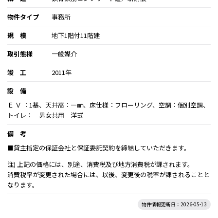
物件タイプ
事務所
規 模
地下1階付11階建
取引態様
一般媒介
竣 工
2011年
設 備
Ｅ Ｖ ：1基、天井高：―㎜、床仕様：フローリング、空調：個別空調、
トイレ： 男女共用 洋式
備 考
■貸主指定の保証会社と保証委託契約を締結していただきます。
注) 上記の価格には、別途、消費税及び地方消費税が課されます。
消費税率が変更された場合には、以後、変更後の税率が課されることと
なります。
物件情報更新日：2026-05-13