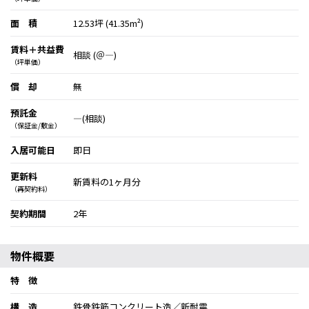
面 積
12.53坪 (41.35m²)
賃料＋共益費
相談 (＠―)
（坪単価）
償 却
無
預託金
―(相談)
（保証金/敷金）
入居可能日
即日
更新料
新賃料の1ヶ月分
（再契約料）
契約期間
2年
物件概要
特 徴
構 造
鉄骨鉄筋コンクリート造／新耐震