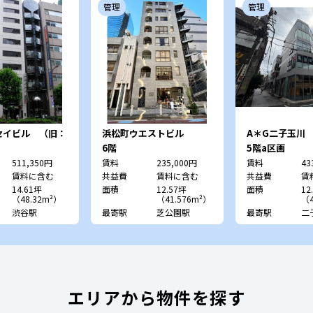
管理
管理
セイビル （旧：
浜松町ウエストビル
A＊G二子玉川
ファビル）
6階
5階a区画
511,350円
賃料
235,000円
賃料
43
賃料に含む
共益費
賃料に含む
共益費
賃
14.61坪
面積
12.57坪
面積
12
（48.32m²）
（41.576m²）
（4
渋谷駅
最寄駅
芝公園駅
最寄駅
二
エリアから物件を探す