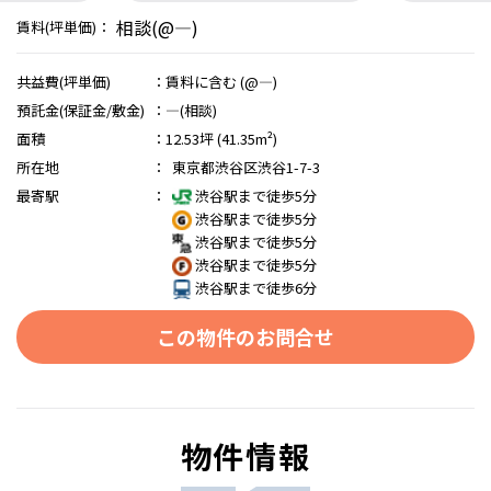
相談(@―)
賃料(坪単価)：
共益費(坪単価)
：
賃料に含む (@―)
預託金(保証金/敷金)
：
―(相談)
面積
：
12.53坪 (41.35m²)
所在地
：
東京都渋谷区渋谷1-7-3
最寄駅
：
渋谷駅まで徒歩5分
渋谷駅まで徒歩5分
渋谷駅まで徒歩5分
渋谷駅まで徒歩5分
渋谷駅まで徒歩6分
この物件のお問合せ
物件情報