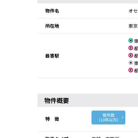
物件名
オセ
所在地
東京
東
都
最寄駅
都
東
都
物件概要
築年数
特 徴
（10年以内）