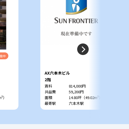
施中
AX六本木ビル
2階
賃料
814,000円
共益費
59,200円
m²）
面積
14.80坪（49.02m²）
最寄駅
六本木駅