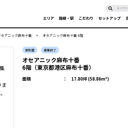
エリア
路線・駅
こだわり
セットアップ
オセアニック麻布十番
>
オセアニック麻布十番 6階
新耐震
募集終了
オセアニック麻布十番
6階（東京都港区麻布十番）
集
面積
：
17.80坪 (58.86m²)
りま
い。