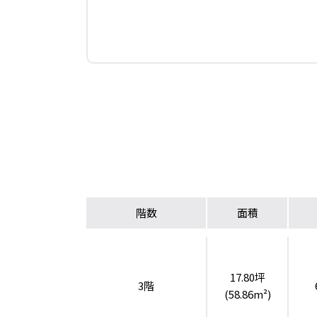
階数
面積
17.80坪
3階
(58.86m²)