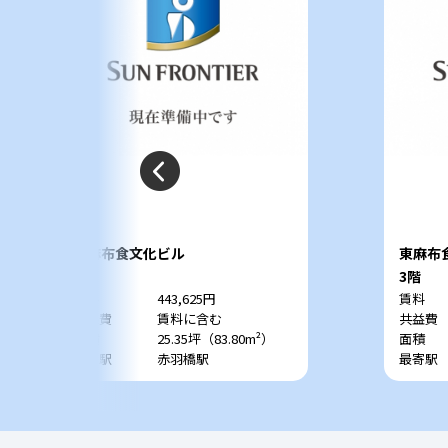
東麻布食文化ビル
東麻布
2階
3階
賃料
443,625円
賃料
共益費
賃料に含む
共益費
面積
25.35坪（83.80m²）
面積
最寄駅
赤羽橋駅
最寄駅