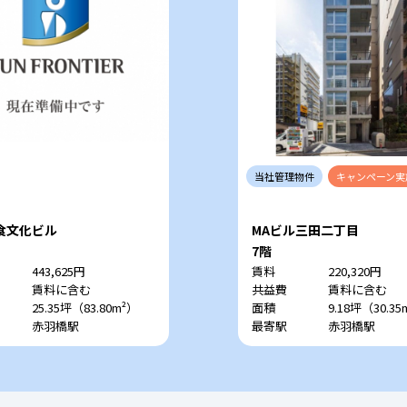
当社
管理
物件
キャンペーン
実
食文化ビル
MAビル三田二丁目
7階
443,625円
賃料
220,320円
賃料に含む
共益費
賃料に含む
25.35坪（83.80m²）
面積
9.18坪（30.35
赤羽橋駅
最寄駅
赤羽橋駅