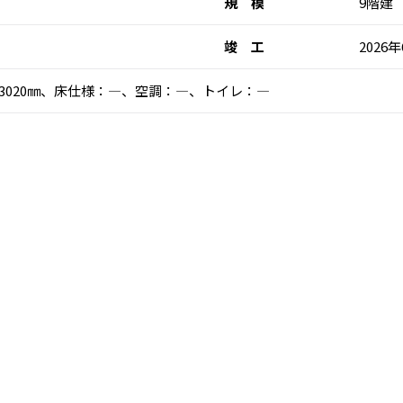
規 模
9階建
竣 工
2026
高：3020㎜、床仕様：―、空調：―、トイレ：―