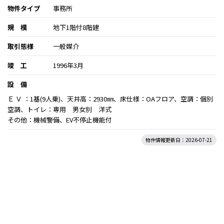
物件タイプ
事務所
規 模
地下1階付8階建
取引態様
一般媒介
竣 工
1996年3月
設 備
Ｅ Ｖ ：1基(9人乗)、天井高：2930㎜、床仕様：OAフロア、空調：個別
空調、トイレ：専用 男女別 洋式
その他：機械警備、EV不停止機能付
物件情報更新日：2026-07-21