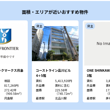
面積・エリアが近いおすすめ物件
貸主
貸主
ックマークス月島
コーストライン品川ビル
ONE SHINKAW
4＋5階
3階
相談
賃料
5,413,920円
賃料
3,
817,260円
共益費
賃料に含む
共益費
賃
272.42坪
面積
225.58坪
面積
17
（900.58m²）
（745.72m²）
（5
月島駅
最寄駅
北品川駅
最寄駅
茅