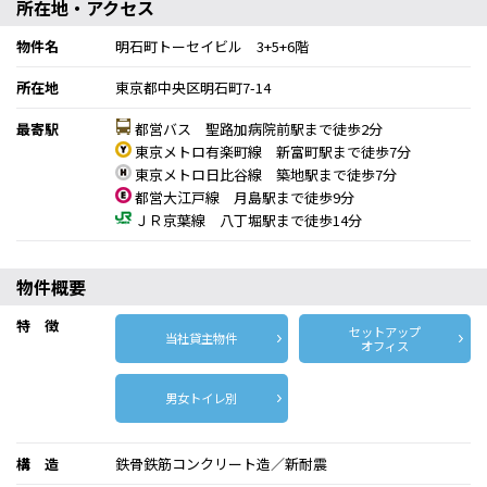
所在地・アクセス
物件名
明石町トーセイビル 3+5+6階
所在地
東京都中央区明石町7-14
最寄駅
都営バス 聖路加病院前駅まで徒歩2分
東京メトロ有楽町線 新富町駅まで徒歩7分
東京メトロ日比谷線 築地駅まで徒歩7分
都営大江戸線 月島駅まで徒歩9分
ＪＲ京葉線 八丁堀駅まで徒歩14分
物件概要
特 徴
セットアップ
当社貸主物件
オフィス
男女トイレ別
構 造
鉄骨鉄筋コンクリート造／新耐震