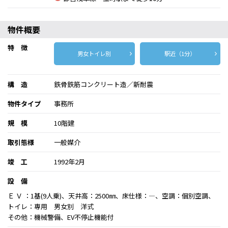
物件概要
特 徴
男女トイレ別
駅近（1分）
構 造
鉄骨鉄筋コンクリート造／新耐震
物件タイプ
事務所
規 模
10階建
取引態様
一般媒介
竣 工
1992年2月
設 備
Ｅ Ｖ ：1基(9人乗)、天井高：2500㎜、床仕様：―、空調：個別空調、
トイレ：専用 男女別 洋式
その他：機械警備、EV不停止機能付