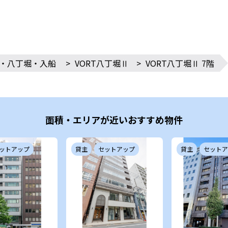
・八丁堀・入船
>
VORT八丁堀Ⅱ
>
VORT八丁堀Ⅱ 7階
面積・エリアが近いおすすめ物件
ットアップ
貸主
セットアップ
貸主
セットア