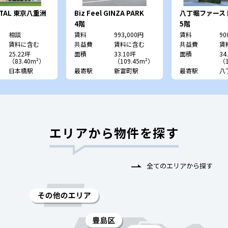
RTAL 東京八重洲
Biz Feel GINZA PARK
八丁堀ファース
SIDE
4階
5階
相談
賃料
993,000円
賃料
90
賃料に含む
共益費
賃料に含む
共益費
賃
25.22坪
面積
33.10坪
面積
34
（83.40m²）
（109.45m²）
（1
日本橋駅
最寄駅
新富町駅
最寄駅
八
エリアから物件を探す
全てのエリアから探す