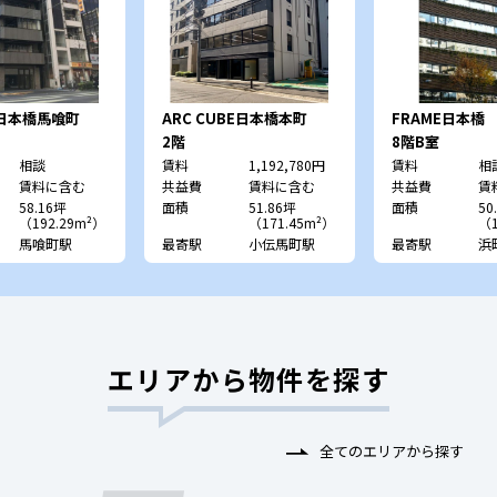
S日本橋馬喰町
ARC CUBE日本橋本町
FRAME日本橋
2階
8階B室
相談
賃料
1,192,780円
賃料
相
賃料に含む
共益費
賃料に含む
共益費
賃
58.16坪
面積
51.86坪
面積
50
（192.29m²）
（171.45m²）
（1
馬喰町駅
最寄駅
小伝馬町駅
最寄駅
浜
エリアから物件を探す
全てのエリアから探す