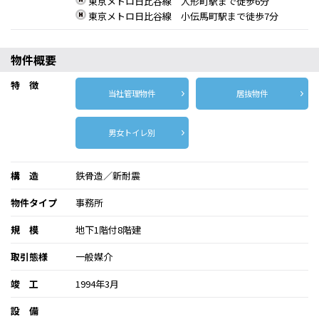
東京メトロ日比谷線 人形町駅まで徒歩6分
東京メトロ日比谷線 小伝馬町駅まで徒歩7分
物件概要
特 徴
当社管理物件
居抜物件
男女トイレ別
構 造
鉄骨造／新耐震
物件タイプ
事務所
規 模
地下1階付8階建
取引態様
一般媒介
竣 工
1994年3月
設 備