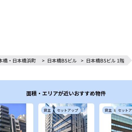
本橋・日本橋浜町
>
日本橋BSビル
>
日本橋BSビル 1階
面積・エリアが近いおすすめ物件
貸主
セットアップ
貸主
セットア