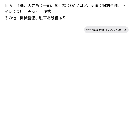
Ｅ Ｖ ：1基、天井高：―㎜、床仕様：OAフロア、空調：個別空調、ト
イレ：専用 男女別 洋式
その他：機械警備、駐車場設備あり
物件情報更新日：2026-08-03