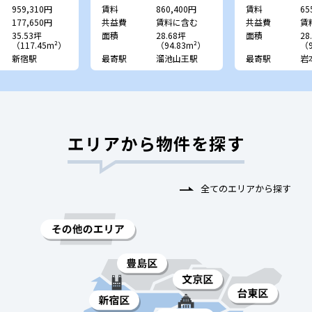
959,310円
賃料
860,400円
賃料
65
177,650円
共益費
賃料に含む
共益費
賃
35.53坪
面積
28.68坪
面積
28
（117.45m²）
（94.83m²）
（9
新宿駅
最寄駅
溜池山王駅
最寄駅
岩
エリアから物件を探す
全てのエリアから探す