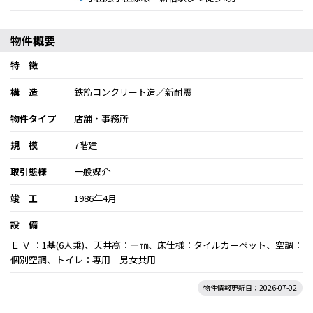
物件概要
特 徴
構 造
鉄筋コンクリート造／新耐震
物件タイプ
店舗・事務所
規 模
7階建
取引態様
一般媒介
竣 工
1986年4月
設 備
Ｅ Ｖ ：1基(6人乗)、天井高：―㎜、床仕様：タイルカーペット、空調：
個別空調、トイレ：専用 男女共用
物件情報更新日：2026-07-02