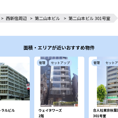
>
西新宿周辺
>
第二山本ビル
>
第二山本ビル 301号室
面積・エリアが近いおすすめ物件
管理
セットアップ
管理
セットア
トラルビル
ウェイタワーズ
合人社東京秋葉
2階
301号室