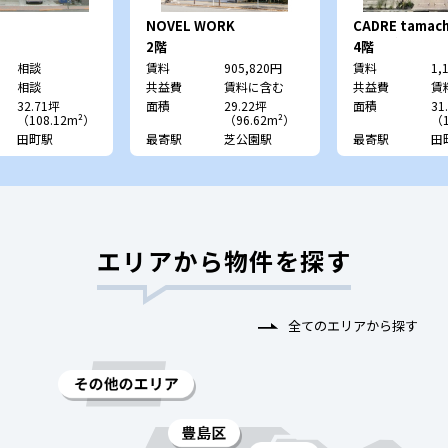
NOVEL WORK
CADRE tamac
Shibakoen
レ 田町）
2階
4階
相談
賃料
905,820円
賃料
1,
相談
共益費
賃料に含む
共益費
賃
32.71坪
面積
29.22坪
面積
31
（108.12m²）
（96.62m²）
（1
田町駅
最寄駅
芝公園駅
最寄駅
田
エリアから物件を探す
全てのエリアから探す