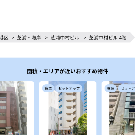
港区
>
芝浦・海岸
>
芝浦中村ビル
>
芝浦中村ビル 4階
面積・エリアが近いおすすめ物件
貸主
セットアップ
管理
セットア