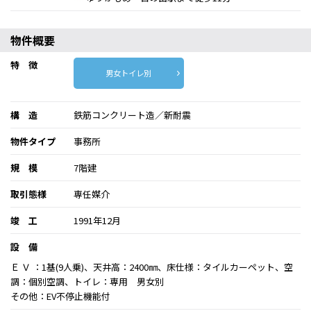
物件概要
特 徴
男女トイレ別
構 造
鉄筋コンクリート造／新耐震
物件タイプ
事務所
規 模
7階建
取引態様
専任媒介
竣 工
1991年12月
設 備
Ｅ Ｖ ：1基(9人乗)、天井高：2400㎜、床仕様：タイルカーペット、空
調：個別空調、トイレ：専用 男女別
その他：EV不停止機能付