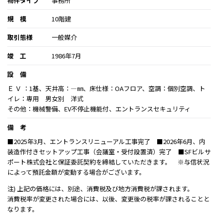
物件タイプ
事務所
規 模
10階建
取引態様
一般媒介
竣 工
1986年7月
設 備
Ｅ Ｖ ：1基、天井高：―㎜、床仕様：OAフロア、空調：個別空調、ト
イレ：専用 男女別 洋式
その他：機械警備、EV不停止機能付、エントランスセキュリティ
備 考
■2025年3月、エントランスリニューアル工事完了 ■2026年6月、内
装造作付きセットアップ工事（会議室・受付設置済）完了 ■SFビルサ
ポート株式会社と保証委託契約を締結していただきます。 ※与信状況
によって預託金額が変動する場合がございます。
注) 上記の価格には、別途、消費税及び地方消費税が課されます。
消費税率が変更された場合には、以後、変更後の税率が課されることと
なります。