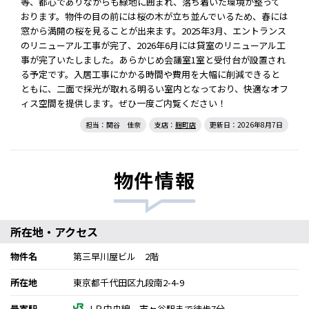
等、都心でありながらも緑地に囲まれ、落ち着いた環境が整って
おります。物件の目の前には桜の木が立ち並んでいるため、春には
窓から満開の桜を見ることが出来ます。2025年3月、エントランス
のリニューアル工事が完了、2026年6月には貸室のリニューアル工
事が完了いたしました。あらかじめ会議室1室と受付台が設置され
る予定です。入居工事にかかる時間や費用を大幅に削減できると
ともに、二面で採光が取れる明るい室内となっており、快適なオフ
ィス空間を提供します。ぜひ一度ご内覧ください！
担当：関谷 佳奈
支店：
麹町店
更新日：2026年8月7日
物件情報
所在地・アクセス
物件名
第三早川屋ビル 2階
所在地
東京都千代田区九段南2-4-9
最寄駅
ＪＲ中央線 市ヶ谷駅まで徒歩7分