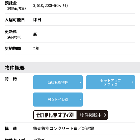
預託金
3,610,200円(6ヶ月)
（保証金/敷金）
入居可能日
即日
更新料
無
（再契約料）
契約期間
2年
物件概要
特 徴
セットアップ
当社管理物件
オフィス
男女トイレ別
構 造
鉄骨鉄筋コンクリート造／新耐震