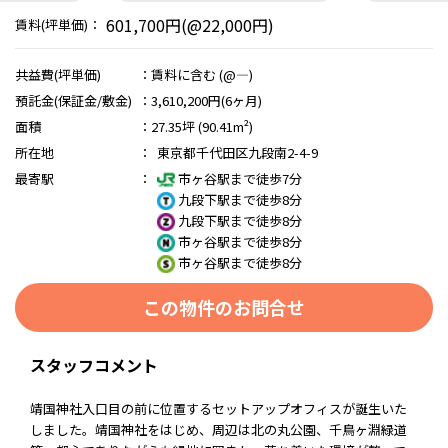
601,700円(@22,000円)
賃料(坪単価)：
共益費(坪単価)
：
賃料に含む (@―)
預託金(保証金/敷金)
：
3,610,200円(6ヶ月)
面積
：
27.35坪 (90.41m²)
所在地
：
東京都千代田区九段南2-4-9
最寄駅
：
市ヶ谷駅まで徒歩7分
九段下駅まで徒歩8分
九段下駅まで徒歩8分
市ヶ谷駅まで徒歩8分
市ヶ谷駅まで徒歩8分
この物件のお問合せ
スタッフコメント
靖国神社入口目の前に位置するセットアップオフィスが誕生いた
しました。靖国神社をはじめ、周辺は北の丸公園、千鳥ヶ淵緑道