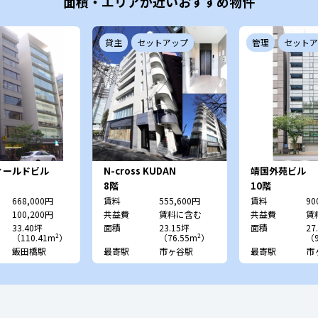
面積・エリアが近いおすすめ物件
貸主
セットアップ
管理
セットア
ィールドビル
N-cross KUDAN
靖国外苑ビル 
ビル）
8階
10階
668,000円
賃料
555,600円
賃料
90
100,200円
共益費
賃料に含む
共益費
賃
33.40坪
面積
23.15坪
面積
27
（110.41m²）
（76.55m²）
（9
飯田橋駅
最寄駅
市ヶ谷駅
最寄駅
市