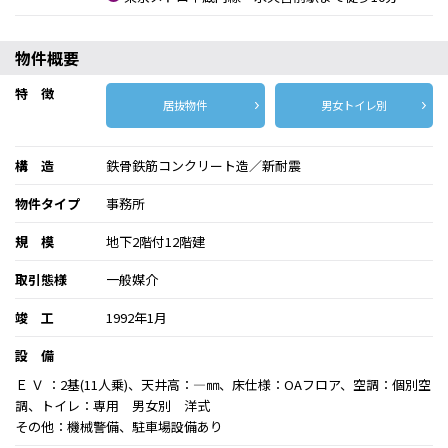
物件概要
特 徴
居抜物件
男女トイレ別
構 造
鉄骨鉄筋コンクリート造／新耐震
物件タイプ
事務所
規 模
地下2階付12階建
取引態様
一般媒介
竣 工
1992年1月
設 備
Ｅ Ｖ ：2基(11人乗)、天井高：―㎜、床仕様：OAフロア、空調：個別空
調、トイレ：専用 男女別 洋式
その他：機械警備、駐車場設備あり