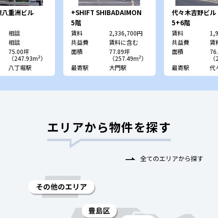
東八重洲ビル
+SHIFT SHIBADAIMON
代々木吉野ビル
5階
5+6階
相談
賃料
2,336,700円
賃料
1,
相談
共益費
賃料に含む
共益費
賃
75.00坪
面積
77.89坪
面積
76
（247.93m²）
（257.49m²）
（2
八丁堀駅
最寄駅
大門駅
最寄駅
代
エリアから物件を探す
全てのエリアから探す