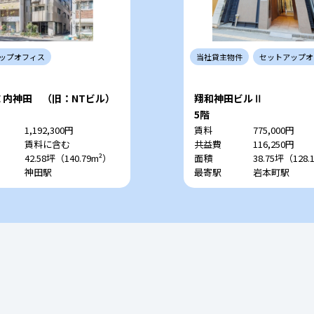
ップ
オフィス
当社
貸主
物件
セットアップ
オ
DE 内神田 （旧：NTビル）
翔和神田ビルⅡ
5階
1,192,300円
賃料
775,000円
賃料に含む
共益費
116,250円
42.58坪（140.79m²）
面積
38.75坪（128.
神田駅
最寄駅
岩本町駅