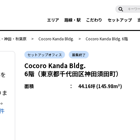
エリア
路線・駅
こだわり
セットアップ
水・神田・秋葉原
>
Cocoro Kanda Bldg.
>
Cocoro Kanda Bldg. 6階
セットアップオフィス
募集終了
Cocoro Kanda Bldg.
6階（東京都千代田区神田須田町）
集を
面積
：
44.16坪 (145.98m²)
りま
い。
件