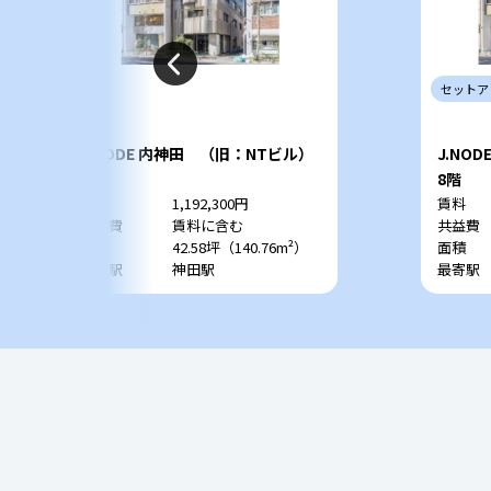
セットア
J.NODE 内神田 （旧：NTビル）
J.NO
3階
8階
賃料
1,192,300円
賃料
共益費
賃料に含む
共益費
面積
42.58坪（140.76m²）
面積
最寄駅
神田駅
最寄駅