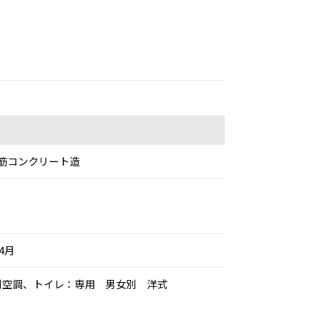
筋コンクリート造
年4月
：個別空調、トイレ：専用 男女別 洋式