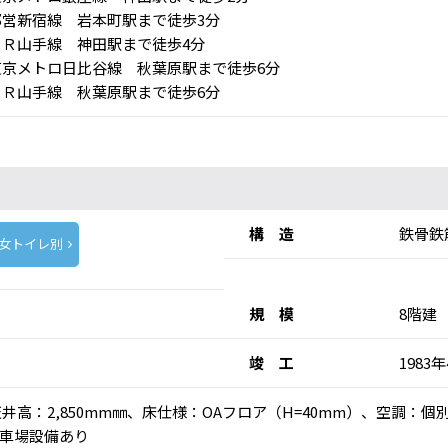
営新宿線 岩本町駅まで徒歩3分
Ｒ山手線 神田駅まで徒歩4分
京メトロ日比谷線 秋葉原駅まで徒歩6分
Ｒ山手線 秋葉原駅まで徒歩6分
構 造
鉄骨鉄
女トイレ別
規 模
8階建
竣 工
1983
)、天井高：2,850mm㎜、床仕様：OAフロア（H=40mm）、空調
車場設備あり