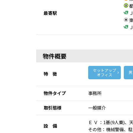
都
最寄駅
Ｊ
東
Ｊ
物件概要
セットアップ
男
特 徴
オフィス
物件タイプ
事務所
取引態様
一般媒介
Ｅ Ｖ ：1基(9人乗
設 備
その他：機械警備、駐