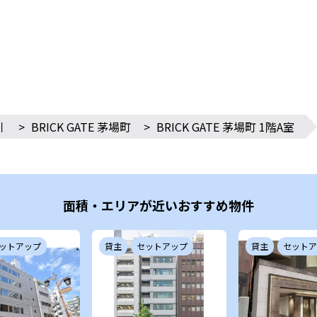
川
>
BRICK GATE 茅場町
>
BRICK GATE 茅場町 1階A室
面積・エリアが近いおすすめ物件
ットアップ
貸主
セットアップ
貸主
セットア