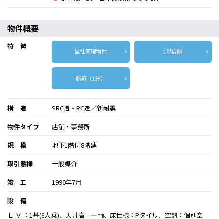
物件概要
特 徴
当社管理物件
1階店舗
駅近（1分）
構 造
SRC造・RC造／新耐震
物件タイプ
店舗・事務所
規 模
地下1階付8階建
取引態様
一般媒介
竣 工
1990年7月
設 備
Ｅ Ｖ ：1基(9人乗)、天井高：―㎜、床仕様：Pタイル、空調：個別空