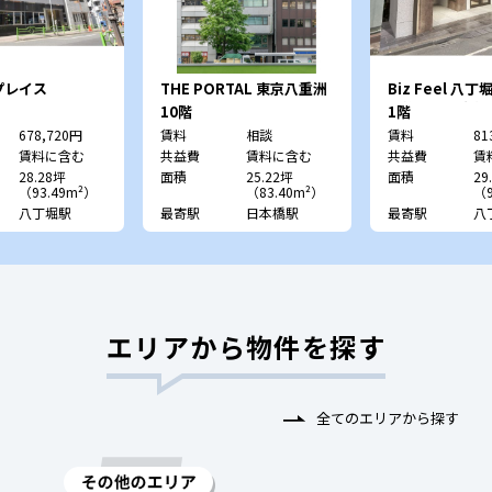
プレイス
THE PORTAL 東京八重洲
Biz Feel 八
三雄舎印刷本社
10階
1階
678,720円
賃料
相談
賃料
81
賃料に含む
共益費
賃料に含む
共益費
賃
28.28坪
面積
25.22坪
面積
29
（93.49m²）
（83.40m²）
（9
八丁堀駅
最寄駅
日本橋駅
最寄駅
八
エリアから物件を探す
全てのエリアから探す