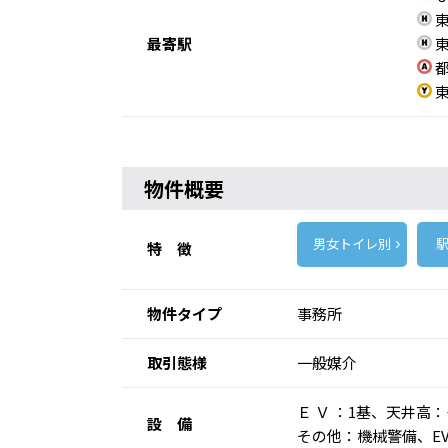
東
最寄駅
東
都
東
物件概要
男女トイレ別
駅
特 徴
物件タイプ
事務所
取引態様
一般媒介
Ｅ Ｖ ：1基、天井
設 備
その他：機械警備、E