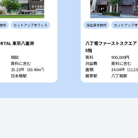
物件
セットアップ
オフィス
当社
貸主
物件
セットアップ
オ
PORTAL 東京八重洲
八丁堀ファーストスクエア
5階
相談
賃料
900,000円
賃料に含む
共益費
賃料に含む
25.22坪（83.40m²）
面積
34.04坪（112.
日本橋駅
最寄駅
八丁堀駅