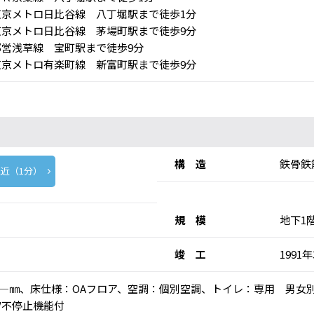
京メトロ日比谷線 八丁堀駅まで徒歩1分
京メトロ日比谷線 茅場町駅まで徒歩9分
営浅草線 宝町駅まで徒歩9分
京メトロ有楽町線 新富町駅まで徒歩9分
構 造
鉄骨鉄
近（1分）
規 模
地下1
竣 工
1991
高：―㎜、床仕様：OAフロア、空調：個別空調、トイレ：専用 男女
V不停止機能付