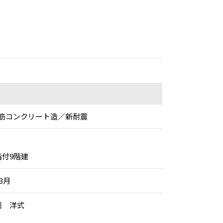
筋コンクリート造／新耐震
階付9階建
年3月
別 洋式