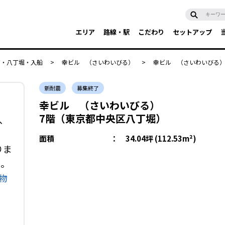
エリア
路線・駅
こだわり
セットアップ
富・八丁堀・入船
>
幸ビル （さいわいびる）
>
幸ビル （さいわいびる）
新耐震
募集終了
幸ビル （さいわいびる）
7階（東京都中央区八丁堀）
、
面積
：
34.04坪 (112.53m²)
りま
い。
物