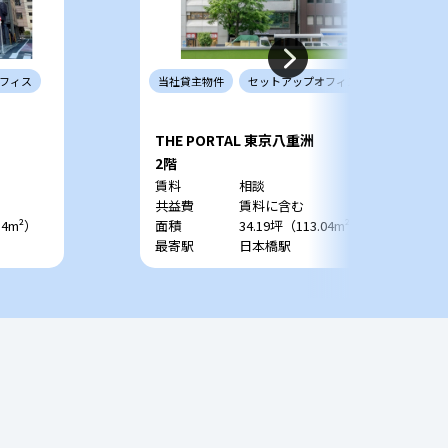
フィス
当社
貸主
物件
セットアップ
オフィス
THE PORTAL 東京八重洲
2階
賃料
相談
共益費
賃料に含む
54m²）
面積
34.19坪（113.04m²）
最寄駅
日本橋駅