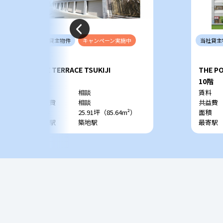
当社
貸主
物件
キャンペーン
実施中
当社
貸主
THE TERRACE TSUKIJI
THE 
1階
10階
賃料
相談
賃料
共益費
相談
共益費
面積
25.91坪（85.64m²）
面積
最寄駅
築地駅
最寄駅