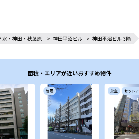
ノ水・神田・秋葉原
>
神田平沼ビル
>
神田平沼ビル 3階
面積・エリアが近いおすすめ物件
管理
貸主
セットア