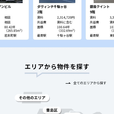
ブンビル
ダヴィンチ千駄ヶ谷
銀座クイント
2階
9階
相談
賃料
2,314,720円
賃料
3,
相談
共益費
賃料に含む
共益費
賃
80.42坪
面積
100.64坪
面積
10
（265.85m²）
（332.69m²）
（3
岩本町駅
最寄駅
千駄ヶ谷駅
最寄駅
東
エリアから物件を探す
全てのエリアから探す