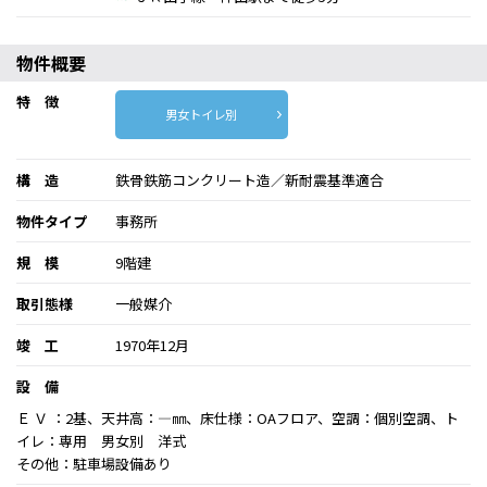
物件概要
特 徴
男女トイレ別
構 造
鉄骨鉄筋コンクリート造／新耐震基準適合
物件タイプ
事務所
規 模
9階建
取引態様
一般媒介
竣 工
1970年12月
設 備
Ｅ Ｖ ：2基、天井高：―㎜、床仕様：OAフロア、空調：個別空調、ト
イレ：専用 男女別 洋式
その他：駐車場設備あり