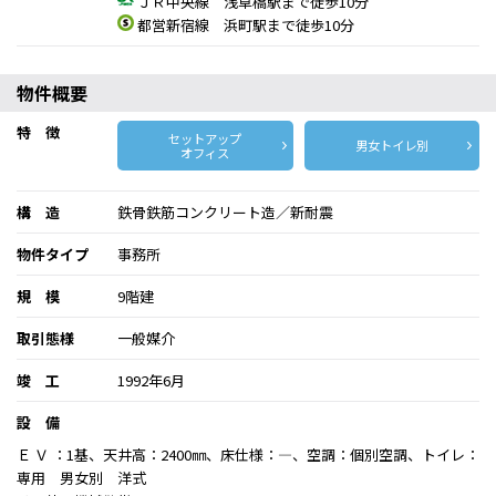
ＪＲ中央線 浅草橋駅まで徒歩10分
都営新宿線 浜町駅まで徒歩10分
物件概要
特 徴
セットアップ
男女トイレ別
オフィス
構 造
鉄骨鉄筋コンクリート造／新耐震
物件タイプ
事務所
規 模
9階建
取引態様
一般媒介
竣 工
1992年6月
設 備
Ｅ Ｖ ：1基、天井高：2400㎜、床仕様：―、空調：個別空調、トイレ：
専用 男女別 洋式