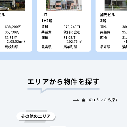
ビル
LIT
旭光ビル
1+2階
3階
638,200円
賃料
870,240円
賃料
38
95,730円
共益費
賃料に含む
共益費
95
31.91坪
面積
31.08坪
面積
31
（105.52m²）
（102.76m²）
（1
馬喰町駅
最寄駅
馬喰町駅
最寄駅
浜
エリアから物件を探す
全てのエリアから探す