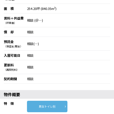
面 積
254.20坪 (840.35m²)
賃料＋共益費
相談 (＠―)
（坪単価）
償 却
相談
預託金
相談(―)
（保証金/敷金）
入居可能日
相談
更新料
相談
（再契約料）
契約期間
相談
物件概要
特 徴
男女トイレ別