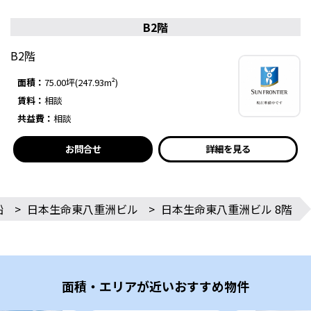
B2階
B2階
面積：
75.00坪(247.93m²)
賃料：
相談
共益費：
相談
お問合せ
詳細を見る
船
>
日本生命東八重洲ビル
>
日本生命東八重洲ビル 8階
面積・エリアが近いおすすめ物件