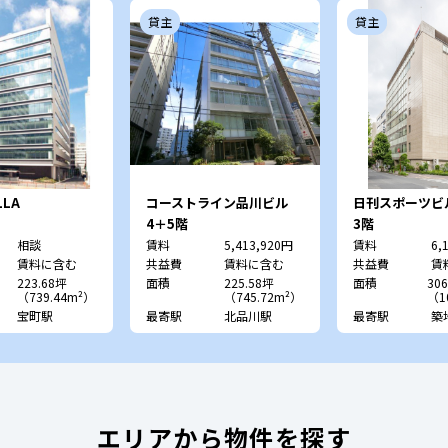
貸主
貸主
LLA
コーストライン品川ビル
日刊スポーツビ
HI
4＋5階
3階
相談
賃料
5,413,920円
賃料
6,
賃料に含む
共益費
賃料に含む
共益費
賃
223.68坪
面積
225.58坪
面積
306
（739.44m²）
（745.72m²）
（1
宝町駅
最寄駅
北品川駅
最寄駅
築
エリアから物件を探す