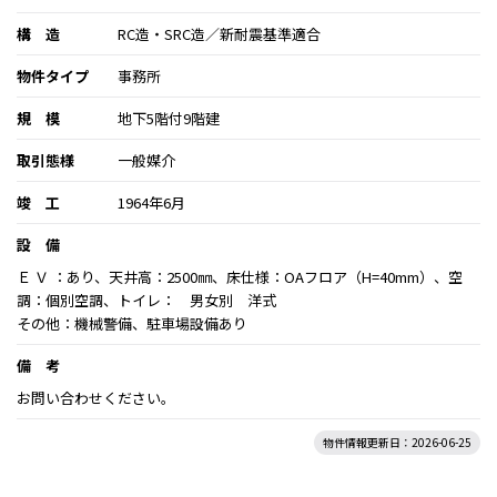
構 造
RC造・SRC造／新耐震基準適合
物件タイプ
事務所
規 模
地下5階付9階建
取引態様
一般媒介
竣 工
1964年6月
設 備
Ｅ Ｖ ：あり、天井高：2500㎜、床仕様：OAフロア（H=40mm）、空
調：個別空調、トイレ： 男女別 洋式
その他：機械警備、駐車場設備あり
備 考
お問い合わせください。
物件情報更新日：2026-06-25