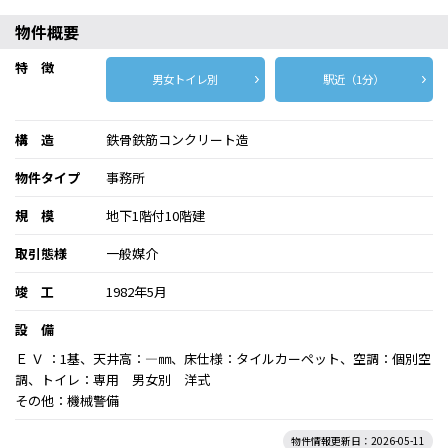
物件概要
特 徴
男女トイレ別
駅近（1分）
構 造
鉄骨鉄筋コンクリート造
物件タイプ
事務所
規 模
地下1階付10階建
取引態様
一般媒介
竣 工
1982年5月
設 備
Ｅ Ｖ ：1基、天井高：―㎜、床仕様：タイルカーペット、空調：個別空
調、トイレ：専用 男女別 洋式
その他：機械警備
物件情報更新日：2026-05-11