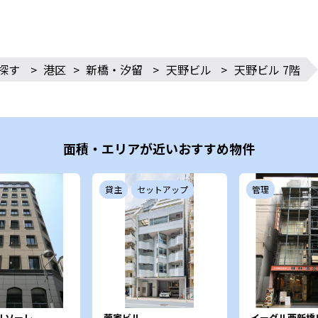
探す
>
港区
>
新橋・汐留
>
天野ビル
>
天野ビル 7階
面積・エリアが近いおすすめ物件
貸主
セットアップ
管理
ルソーレ
菅家ビル
イーグル西新橋