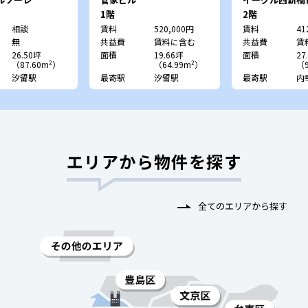
1階
2階
相談
賃料
520,000円
賃料
41
無
共益費
賃料に含む
共益費
賃
26.50坪
面積
19.66坪
面積
27
（87.60m²）
（64.99m²）
（9
汐留駅
最寄駅
汐留駅
最寄駅
内
エリアから物件を探す
全てのエリアから探す