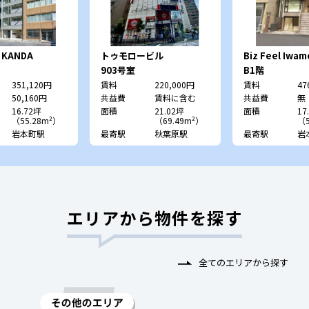
 KANDA
トゥモロービル
Biz Feel Iw
（旧：神田TY
903号室
B1階
351,120円
賃料
220,000円
賃料
47
50,160円
共益費
賃料に含む
共益費
無
16.72坪
面積
21.02坪
面積
17
（55.28m²）
（69.49m²）
（5
岩本町駅
最寄駅
秋葉原駅
最寄駅
岩
エリアから物件を探す
全てのエリアから探す