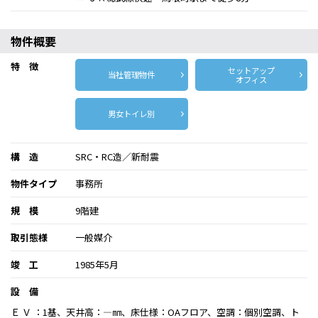
物件概要
特 徴
セットアップ
当社管理物件
オフィス
男女トイレ別
構 造
SRC・RC造／新耐震
物件タイプ
事務所
規 模
9階建
取引態様
一般媒介
竣 工
1985年5月
設 備
Ｅ Ｖ ：1基、天井高：―㎜、床仕様：OAフロア、空調：個別空調、ト