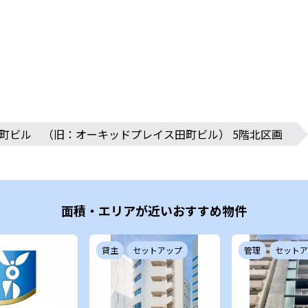
田町ビル （旧：オーキッドプレイス田町ビル） 5階北区画
面積・エリアが近いおすすめ物件
貸主
セットアップ
管理
セットア