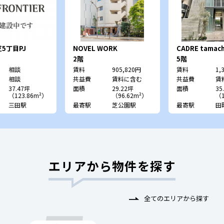
5丁目PJ
NOVEL WORK
CADRE tamac
Shibakoen
レ 田町）
2階
5階
相談
賃料
905,820円
賃料
1,
相談
共益費
賃料に含む
共益費
賃
37.47坪
面積
29.22坪
面積
35
（123.86m²）
（96.62m²）
（1
三田駅
最寄駅
芝公園駅
最寄駅
田
エリアから物件を探す
全てのエリアから探す