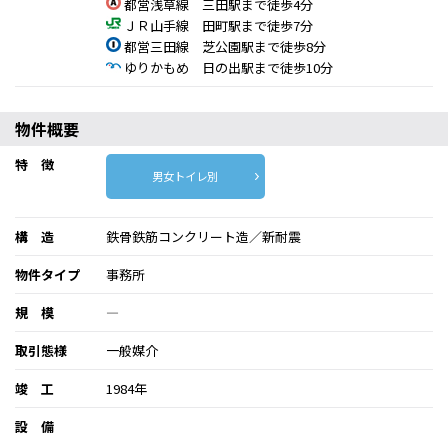
都営浅草線 三田駅まで徒歩4分
ＪＲ山手線 田町駅まで徒歩7分
都営三田線 芝公園駅まで徒歩8分
ゆりかもめ 日の出駅まで徒歩10分
物件概要
特 徴
男女トイレ別
構 造
鉄骨鉄筋コンクリート造／新耐震
物件タイプ
事務所
規 模
―
取引態様
一般媒介
竣 工
1984年
設 備