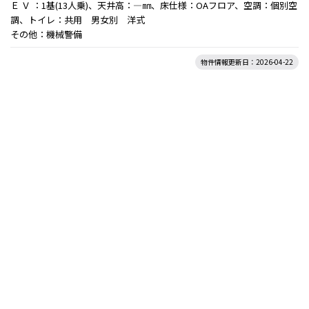
Ｅ Ｖ ：1基(13人乗)、天井高：―㎜、床仕様：OAフロア、空調：個別空
調、トイレ：共用 男女別 洋式
その他：機械警備
物件情報更新日：2026-04-22