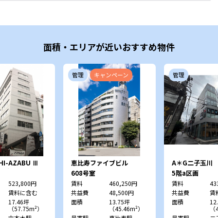
面積・エリアが近いおすすめ物件
管理
キャンペーン
管理
SHI-AZABU Ⅲ
恵比寿ファイブビル
A＊G二子玉川
W六本木ビル）
608号室
5階a区画
523,800円
賃料
460,250円
賃料
43
賃料に含む
共益費
48,500円
共益費
賃
17.46坪
面積
13.75坪
面積
12
（57.75m²）
（45.46m²）
（4
六本木駅
最寄駅
恵比寿駅
最寄駅
二