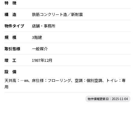
特 徴
構 造
鉄筋コンクリート造／新耐震
物件タイプ
店舗・事務所
規 模
3階建
取引態様
一般媒介
竣 工
1987年12月
設 備
天井高：―㎜、床仕様：フローリング、空調：個別空調、トイレ：専
用
物件情報更新日：2025-11-04