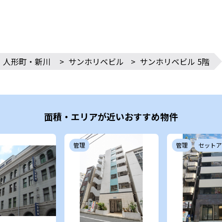
・人形町・新川
>
サンホリベビル
>
サンホリベビル 5階
面積・エリアが近いおすすめ物件
管理
管理
セットア