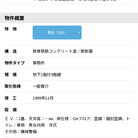
物件概要
特 徴
駅近（1分）
構 造
鉄骨鉄筋コンクリート造／新耐震
物件タイプ
事務所
規 模
地下1階付9階建
取引態様
一般媒介
竣 工
1989年11月
設 備
Ｅ Ｖ ：1基、天井高：―㎜、床仕様：OAフロア、空調：個別空調、ト
イレ：専用 男女共用 洋式
その他：機械警備