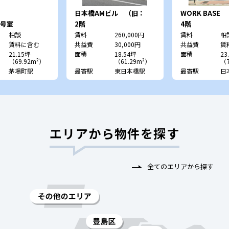
日本橋AMビル （旧：
WORK BASE
TYDビル）
Nihombashi
1号室
2階
4階
相談
賃料
260,000円
賃料
相
賃料に含む
共益費
30,000円
共益費
賃
21.15坪
面積
18.54坪
面積
23
（69.92m²）
（61.29m²）
（7
茅場町駅
最寄駅
東日本橋駅
最寄駅
日
エリアから物件を探す
全てのエリアから探す