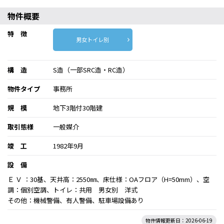
物件概要
特 徴
男女トイレ別
構 造
S造（一部SRC造・RC造）
物件タイプ
事務所
規 模
地下3階付30階建
取引態様
一般媒介
竣 工
1982年9月
設 備
Ｅ Ｖ ：30基、天井高：2550㎜、床仕様：OAフロア（H=50mm）、空
調：個別空調、トイレ：共用 男女別 洋式
その他：機械警備、有人警備、駐車場設備あり
物件情報更新日：2026-06-19