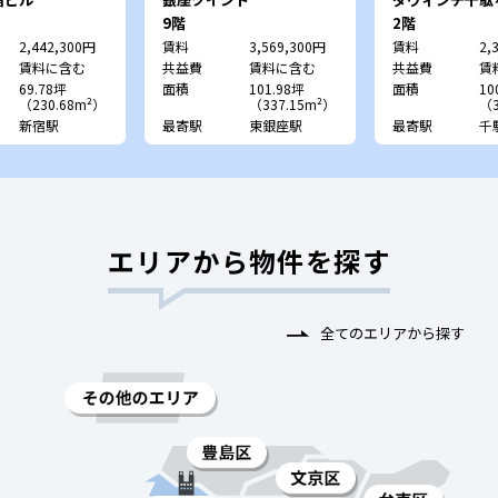
9階
2階
2,442,300円
賃料
3,569,300円
賃料
2,
賃料に含む
共益費
賃料に含む
共益費
賃
69.78坪
面積
101.98坪
面積
10
（230.68m²）
（337.15m²）
（3
新宿駅
最寄駅
東銀座駅
最寄駅
千
エリアから物件を探す
全てのエリアから探す