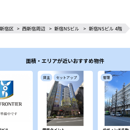
新宿区
>
西新宿周辺
>
新宿NSビル
>
新宿NSビル 4階
面積・エリアが近いおすすめ物件
貸主
セットアップ
管理
宿ビル
銀座クイント
ダヴィンチ千駄